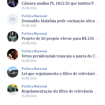
Câmara analisa PL 1852/26 que institui Política Nacional de Gestão de Desempenho e Eficiência para servidores públicos
05/08/2026
Política Nacional
Dorinaldo Malafaia pede vacinação ativa ao Ministério da Saúde para reverter queda na cobertura vacinal no Brasil
05/08/2026
Política Nacional
Projeto de lei propõe elevar para R$ 250 mil limite de isenção do IPI para pessoas com deficiência e autismo
05/08/2026
Política Nacional
Vetos presidenciais trancam a pauta do Congresso com 87 itens pendentes e incluem trechos do Orçamento de 2026
05/08/2026
Política Nacional
Lei que regulamenta o filtro de relevância no STJ define requisitos para recurso especial e efeitos processuais
05/08/2026
Política Nacional
Regulamentação do filtro de relevância permitirá ao STJ concentrar julgamentos de maior impacto nacional
05/08/2026