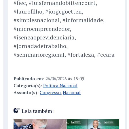
#fiec, #luisfernandobittencourt,
#laurofilho, #jorgegoetten,
#simplesnacional, #informalidade,
#microempreendedor,
#isencaoprevidenciaria,
#jornadadetrabalho,
#seminarioregional, #fortaleza, #ceara
Publicado em:
26/06/2026 às 15:09
Categoria(s):
Política Nacional
Assunto(s):
Congresso
,
Nacional
Leia também: