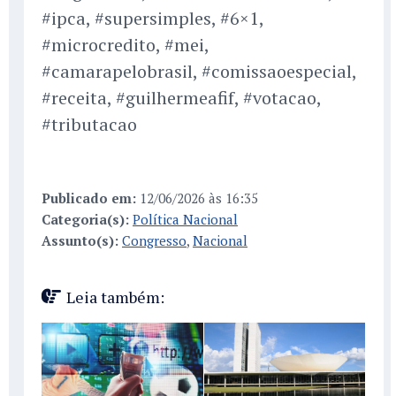
#ipca, #supersimples, #6×1,
#microcredito, #mei,
#camarapelobrasil, #comissaoespecial,
#receita, #guilhermeafif, #votacao,
#tributacao
Publicado em:
12/06/2026 às 16:35
Categoria(s):
Política Nacional
Assunto(s):
Congresso
,
Nacional
Leia também: