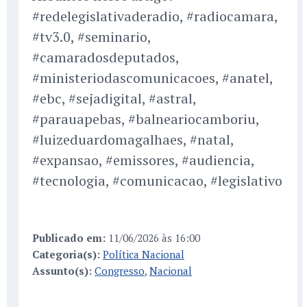
#redelegislativaderadio, #radiocamara,
#tv3.0, #seminario,
#camaradosdeputados,
#ministeriodascomunicacoes, #anatel,
#ebc, #sejadigital, #astral,
#parauapebas, #balneariocamboriu,
#luizeduardomagalhaes, #natal,
#expansao, #emissores, #audiencia,
#tecnologia, #comunicacao, #legislativo
Publicado em:
11/06/2026 às 16:00
Categoria(s):
Política Nacional
Assunto(s):
Congresso
,
Nacional