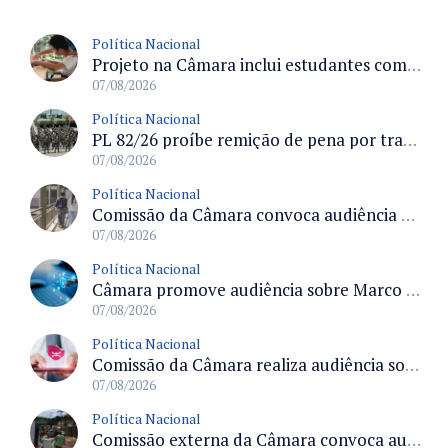
Política Nacional
Projeto na Câmara inclui estudantes com deficiência no regime escolar especial da LDB e estabelece critérios para frequência
07/08/2026
Política Nacional
PL 82/26 proíbe remição de pena por trabalho em funções militares para condenados por crimes contra o Estado Democrático de Direito
07/08/2026
Política Nacional
Comissão da Câmara convoca audiência para discutir misoginia nas escolas e universidades após divulgação de listas misóginas
07/08/2026
Política Nacional
Câmara promove audiência sobre Marco de Fomento à Economia Digital e impactos da inteligência artificial
07/08/2026
Política Nacional
Comissão da Câmara realiza audiência sobre apostas online para medir o tamanho do mercado ilegal
07/08/2026
Política Nacional
Comissão externa da Câmara convoca audiência pública sobre chuvas na Zona da Mata de Minas Gerais e impactos em Juiz de Fora