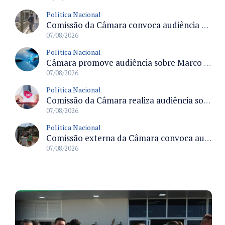
Política Nacional
Comissão da Câmara convoca audiência para discutir misoginia nas escolas e universidades após divulgação de listas misóginas
07/08/2026
Política Nacional
Câmara promove audiência sobre Marco de Fomento à Economia Digital e impactos da inteligência artificial
07/08/2026
Política Nacional
Comissão da Câmara realiza audiência sobre apostas online para medir o tamanho do mercado ilegal
07/08/2026
Política Nacional
Comissão externa da Câmara convoca audiência pública sobre chuvas na Zona da Mata de Minas Gerais e impactos em Juiz de Fora
07/08/2026