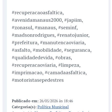
#recuperacaoasfaltica,
#avenidamanaus2000, #japiim,
#zonasul, #manaus, #seminf,
#madsonrodrigues, #renatojunior,
#prefeitura, #manutencaoviaria,
#asfalto, #mobilidade, #seguranca,
#qualidadedevida, #obras,
#recuperacaoviaria, #limpeza,
#imprimacao, #camadaasfaltica,
#motoristasepedestres
Publicado em:
26/05/2026 às 18:46
Categoria(s):
Política Municipal