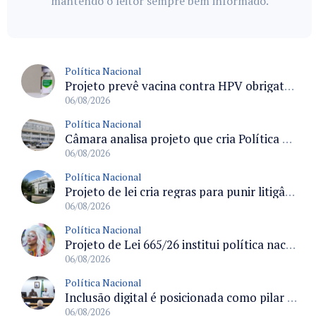
mantendo o leitor sempre bem informado.
Política Nacional
Projeto prevê vacina contra HPV obrigatória e testes moleculares para rastreamento do câncer do colo do útero
06/08/2026
Política Nacional
Câmara analisa projeto que cria Política Nacional de Qualificação e Valorização da Preceptoria na Residência Médica
06/08/2026
Política Nacional
Projeto de lei cria regras para punir litigância abusiva reversa e integrar sistemas do Judiciário
06/08/2026
Política Nacional
Projeto de Lei 665/26 institui política nacional para prevenção ao transfeminicídio e prevê medidas de proteção e reparação
06/08/2026
Política Nacional
Inclusão digital é posicionada como pilar essencial da reurbanização de favelas e periferias
06/08/2026