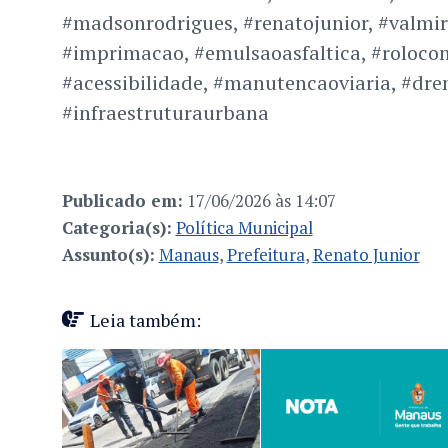
#madsonrodrigues, #renatojunior, #valmira
#imprimacao, #emulsaoasfaltica, #roloco
#acessibilidade, #manutencaoviaria, #dr
#infraestruturaurbana
Publicado em:
17/06/2026 às 14:07
Categoria(s):
Política Municipal
Assunto(s):
Manaus
,
Prefeitura
,
Renato Junior
Leia também: