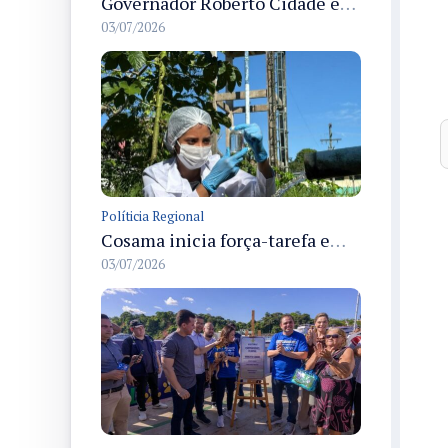
Governador Roberto Cidade entrega readequação do ambulatório da FCecon e amplia capacidade de atendimento oncológico em Manaus
03/07/2026
Políticia Regional
Cosama inicia força-tarefa em Anamã para fortalecer abastecimento de água e segurança hídrica da população
03/07/2026