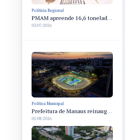
Políticia Regional
PMAM apreende 16,6 toneladas de entorpecentes e registra aumento nas prisões em flagrante e nas capturas de foragidos no primeiro semestre de 2026
03/07/2026
Política Municipal
Prefeitura de Manaus reinaugura o Velódromo Professora Alzira Campos e entrega espaço esportivo totalmente revitalizado
05/08/2026