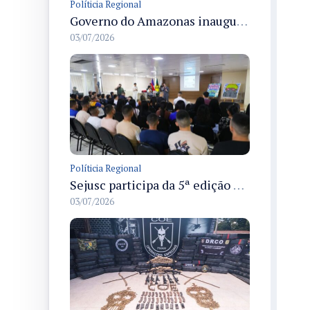
Políticia Regional
Governo do Amazonas inaugura primeiro Castramóvel Fluvial para atendimento veterinário às comunidades ribeirinhas e castração gratuita
03/07/2026
Políticia Regional
Sejusc participa da 5ª edição do Caminhos Literários com foco na cultura hip-hop nas unidades socioeducativas
03/07/2026