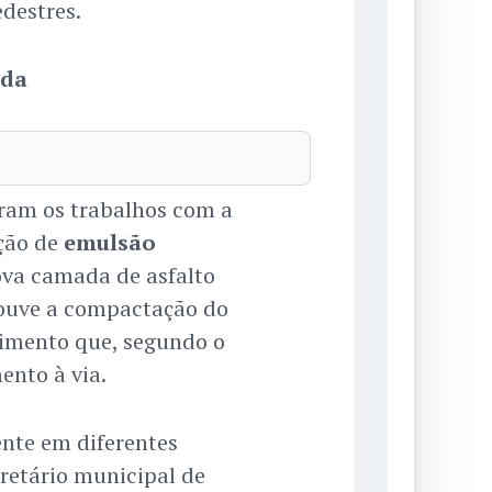
edestres.
ada
aram os trabalhos com a
ação de
emulsão
ova camada de asfalto
 houve a compactação do
dimento que, segundo o
ento à via.
nte em diferentes
retário municipal de