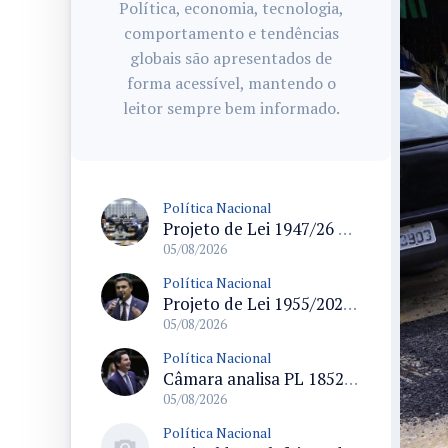
Política, economia, tecnologia,
comportamento e tendências
globais são apresentados de
forma acessível, mantendo o
leitor sempre bem informado.
Política Nacional
Projeto de Lei 1947/26 propõe fim de margens para cartão de crédito e consignado do INSS
05/08/2026
Política Nacional
Projeto de Lei 1955/2026 propõe criação de geração livre de fumo ao restringir venda de vapes a nascidos desde 1º de janeiro de 2009
05/08/2026
Política Nacional
Câmara analisa PL 1852/26 que institui Política Nacional de Gestão de Desempenho e Eficiência para servidores públicos
05/08/2026
Política Nacional