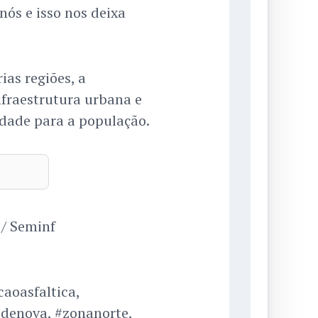
nós e isso nos deixa
as regiões, a
nfraestrutura urbana e
idade para a população.
 / Seminf
aoasfaltica,
adenova, #zonanorte,