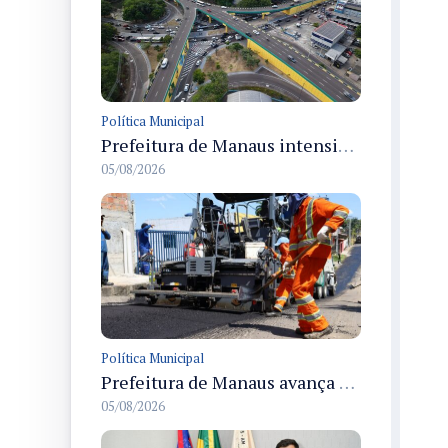
Política Municipal
Prefeitura de Manaus intensifica obras de modernização no viaduto Miguel Arraes para ampliar segurança e acessibilidade na região
05/08/2026
Política Municipal
Prefeitura de Manaus avança com recapeamento no Parque Rio Solimões e cobre cerca de 30 ruas
05/08/2026