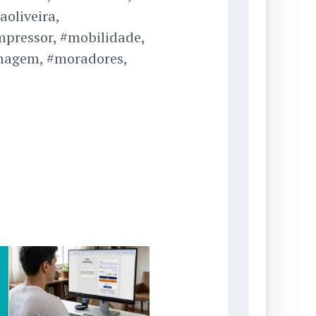
oliveira,
mpressor, #mobilidade,
enagem, #moradores,