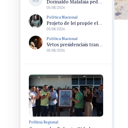
Dorinaldo Malafaia pede vacinação ativa ao Ministério da Saúde para reverter queda na cobertura vacinal no Brasil
05/08/2026
Política Nacional
Projeto de lei propõe elevar para R$ 250 mil limite de isenção do IPI para pessoas com deficiência e autismo
05/08/2026
Política Nacional
Vetos presidenciais trancam a pauta do Congresso com 87 itens pendentes e incluem trechos do Orçamento de 2026
05/08/2026
Políticia Regional