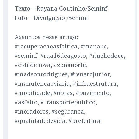
Texto – Rayana Coutinho/Seminf
Foto – Divulgação /Seminf
Assuntos nesse artigo:
#recuperacaoasfaltica, #manaus,
#seminf, #rua16deagosto, #riachodoce,
#cidadenova, #zonanorte,
#madsonrodrigues, #renatojunior,
#manutencaoviaria, #infraestrutura,
#mobilidade, #obras, #pavimento,
#asfalto, #transportepublico,
#moradores, #seguranca,
#qualidadedevida, #prefeitura