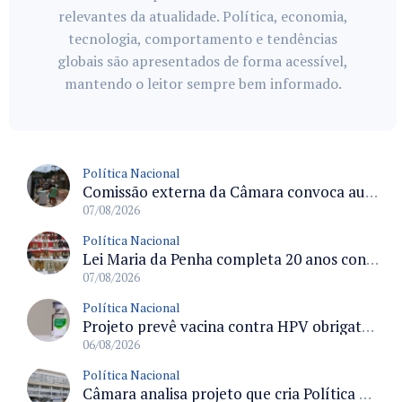
relevantes da atualidade. Política, economia,
tecnologia, comportamento e tendências
globais são apresentados de forma acessível,
mantendo o leitor sempre bem informado.
Política Nacional
Comissão externa da Câmara convoca audiência pública sobre chuvas na Zona da Mata de Minas Gerais e impactos em Juiz de Fora
07/08/2026
Política Nacional
Lei Maria da Penha completa 20 anos consolidada como norma de proteção e medidas protetivas no Brasil
07/08/2026
Política Nacional
Projeto prevê vacina contra HPV obrigatória e testes moleculares para rastreamento do câncer do colo do útero
06/08/2026
Política Nacional
Câmara analisa projeto que cria Política Nacional de Qualificação e Valorização da Preceptoria na Residência Médica