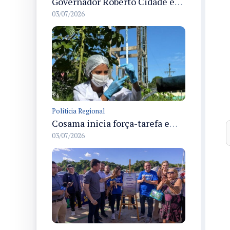
Governador Roberto Cidade entrega readequação do ambulatório da FCecon e amplia capacidade de atendimento oncológico em Manaus
03/07/2026
Políticia Regional
Cosama inicia força-tarefa em Anamã para fortalecer abastecimento de água e segurança hídrica da população
03/07/2026