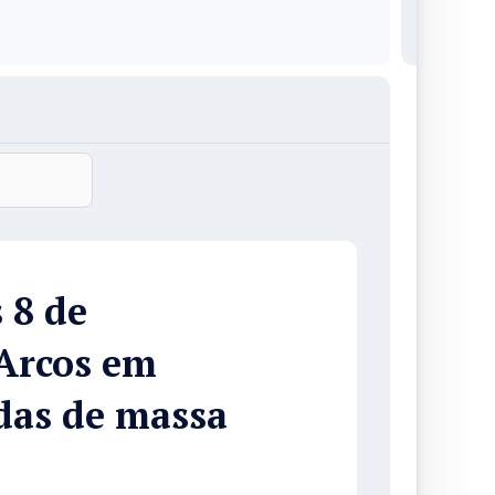
 8 de
Arcos em
das de massa