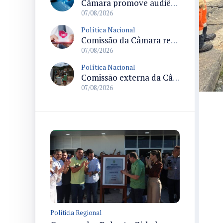
Câmara promove audiência sobre Marco de Fomento à Economia Digital e impactos da inteligência artificial
07/08/2026
Política Nacional
Comissão da Câmara realiza audiência sobre apostas online para medir o tamanho do mercado ilegal
07/08/2026
Política Nacional
Comissão externa da Câmara convoca audiência pública sobre chuvas na Zona da Mata de Minas Gerais e impactos em Juiz de Fora
07/08/2026
Políticia Regional