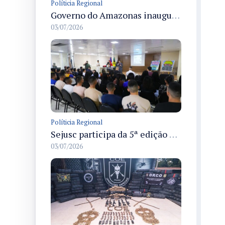
Políticia Regional
Governo do Amazonas inaugura primeiro Castramóvel Fluvial para atendimento veterinário às comunidades ribeirinhas e castração gratuita
03/07/2026
Políticia Regional
Sejusc participa da 5ª edição do Caminhos Literários com foco na cultura hip-hop nas unidades socioeducativas
03/07/2026