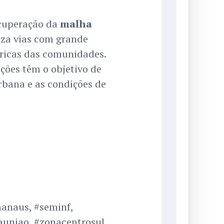
ecuperação da
malha
iza vias com grande
óricas das comunidades.
ções têm o objetivo de
rbana e as condições de
anaus, #seminf,
uniao, #zonacentrosul,