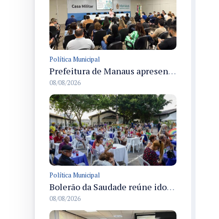
Política Municipal
Prefeitura de Manaus apresenta Plano de Integridade da CGM e qualifica servidores para governança e conformidade no biênio 2027-2028
08/08/2026
Política Municipal
Bolerão da Saudade reúne idosos em Dia dos Pais promovido pela Fundação Dr. Thomas em Manaus
08/08/2026