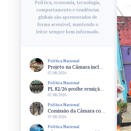
Política, economia, tecnologia,
comportamento e tendências
globais são apresentados de
forma acessível, mantendo o
leitor sempre bem informado.
Política Nacional
Projeto na Câmara inclui estudantes com deficiência no regime escolar especial da LDB e estabelece critérios para frequência
07/08/2026
Política Nacional
PL 82/26 proíbe remição de pena por trabalho em funções militares para condenados por crimes contra o Estado Democrático de Direito
07/08/2026
Política Nacional
Comissão da Câmara convoca audiência para discutir misoginia nas escolas e universidades após divulgação de listas misóginas
07/08/2026
Política Nacional