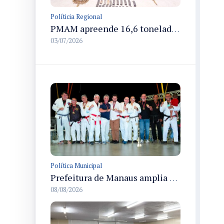
Políticia Regional
PMAM apreende 16,6 toneladas de entorpecentes e registra aumento nas prisões em flagrante e nas capturas de foragidos no primeiro semestre de 2026
03/07/2026
Política Municipal
Prefeitura de Manaus amplia apoio aos atletas de 100 para 150 beneficiados a partir do próximo ano
08/08/2026