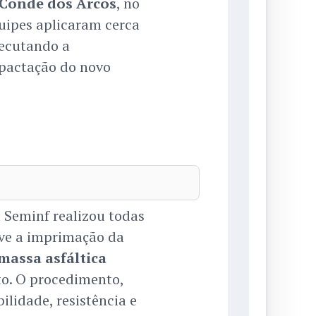
Conde dos Arcos
, no
quipes aplicaram cerca
xecutando a
mpactação do novo
 Seminf realizou todas
uve a imprimação da
massa asfáltica
to. O procedimento,
ilidade, resistência e