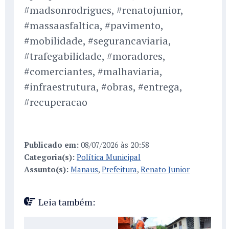
#madsonrodrigues, #renatojunior,
#massaasfaltica, #pavimento,
#mobilidade, #segurancaviaria,
#trafegabilidade, #moradores,
#comerciantes, #malhaviaria,
#infraestrutura, #obras, #entrega,
#recuperacao
Publicado em:
08/07/2026 às 20:58
Categoria(s):
Política Municipal
Assunto(s):
Manaus
,
Prefeitura
,
Renato Junior
Leia também: