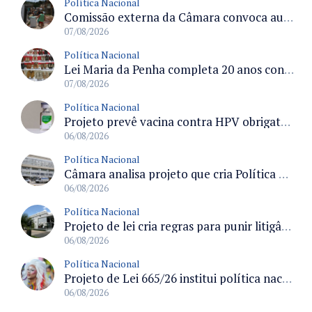
Política Nacional
Comissão externa da Câmara convoca audiência pública sobre chuvas na Zona da Mata de Minas Gerais e impactos em Juiz de Fora
07/08/2026
Política Nacional
Lei Maria da Penha completa 20 anos consolidada como norma de proteção e medidas protetivas no Brasil
07/08/2026
Política Nacional
Projeto prevê vacina contra HPV obrigatória e testes moleculares para rastreamento do câncer do colo do útero
06/08/2026
Política Nacional
Câmara analisa projeto que cria Política Nacional de Qualificação e Valorização da Preceptoria na Residência Médica
06/08/2026
Política Nacional
Projeto de lei cria regras para punir litigância abusiva reversa e integrar sistemas do Judiciário
06/08/2026
Política Nacional
Projeto de Lei 665/26 institui política nacional para prevenção ao transfeminicídio e prevê medidas de proteção e reparação
06/08/2026