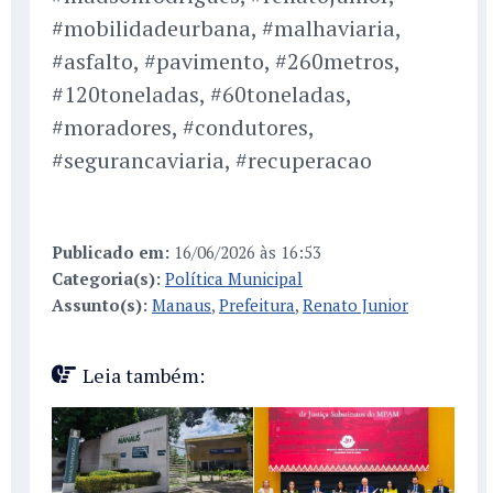
#mobilidadeurbana, #malhaviaria,
#asfalto, #pavimento, #260metros,
#120toneladas, #60toneladas,
#moradores, #condutores,
#segurancaviaria, #recuperacao
Publicado em:
16/06/2026 às 16:53
Categoria(s):
Política Municipal
Assunto(s):
Manaus
,
Prefeitura
,
Renato Junior
Leia também: