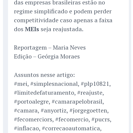
das empresas brasileiras estão no
regime simplificado e podem perder
competitividade caso apenas a faixa
dos
MEIs
seja reajustada.
Reportagem – Maria Neves
Edição – Geórgia Moraes
Assuntos nesse artigo:
#mei, #simplesnacional, #plp10821,
#limitedefaturamento, #reajuste,
#portoalegre, #camarapelobrasil,
#camara, #anyortiz, #jorgegoetten,
#fecomerciors, #fecomercio, #pucrs,
#inflacao, #correcaoautomatica,