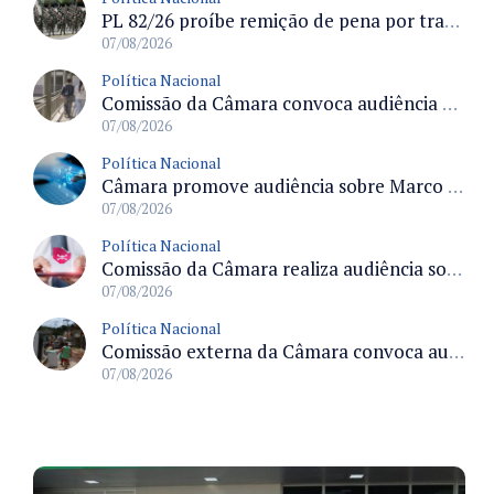
PL 82/26 proíbe remição de pena por trabalho em funções militares para condenados por crimes contra o Estado Democrático de Direito
07/08/2026
Política Nacional
Comissão da Câmara convoca audiência para discutir misoginia nas escolas e universidades após divulgação de listas misóginas
07/08/2026
Política Nacional
Câmara promove audiência sobre Marco de Fomento à Economia Digital e impactos da inteligência artificial
07/08/2026
Política Nacional
Comissão da Câmara realiza audiência sobre apostas online para medir o tamanho do mercado ilegal
07/08/2026
Política Nacional
Comissão externa da Câmara convoca audiência pública sobre chuvas na Zona da Mata de Minas Gerais e impactos em Juiz de Fora
07/08/2026