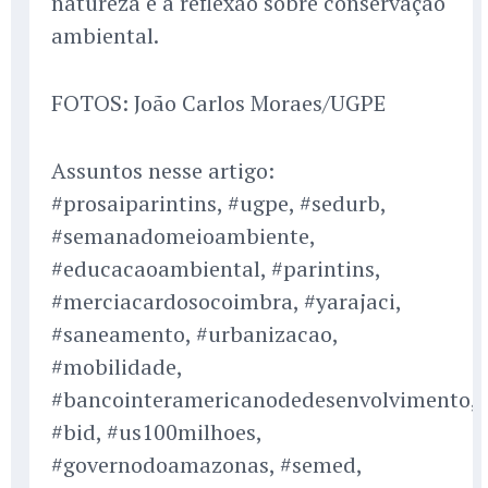
natureza e a reflexão sobre conservação
ambiental.
FOTOS: João Carlos Moraes/UGPE
Assuntos nesse artigo:
#prosaiparintins, #ugpe, #sedurb,
#semanadomeioambiente,
#educacaoambiental, #parintins,
#merciacardosocoimbra, #yarajaci,
#saneamento, #urbanizacao,
#mobilidade,
#bancointeramericanodedesenvolvimento,
#bid, #us100milhoes,
#governodoamazonas, #semed,