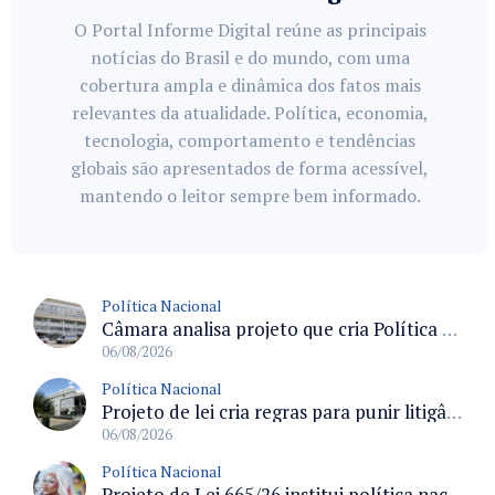
O Portal Informe Digital reúne as principais
notícias do Brasil e do mundo, com uma
cobertura ampla e dinâmica dos fatos mais
relevantes da atualidade. Política, economia,
tecnologia, comportamento e tendências
globais são apresentados de forma acessível,
mantendo o leitor sempre bem informado.
Política Nacional
Câmara analisa projeto que cria Política Nacional de Qualificação e Valorização da Preceptoria na Residência Médica
06/08/2026
Política Nacional
Projeto de lei cria regras para punir litigância abusiva reversa e integrar sistemas do Judiciário
06/08/2026
Política Nacional
Projeto de Lei 665/26 institui política nacional para prevenção ao transfeminicídio e prevê medidas de proteção e reparação