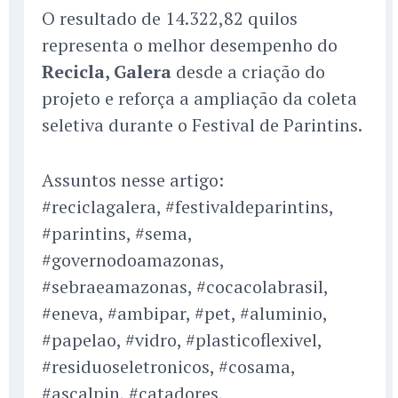
O resultado de 14.322,82 quilos
representa o melhor desempenho do
Recicla, Galera
desde a criação do
projeto e reforça a ampliação da coleta
seletiva durante o Festival de Parintins.
Assuntos nesse artigo:
#reciclagalera, #festivaldeparintins,
#parintins, #sema,
#governodoamazonas,
#sebraeamazonas, #cocacolabrasil,
#eneva, #ambipar, #pet, #aluminio,
#papelao, #vidro, #plasticoflexivel,
#residuoseletronicos, #cosama,
#ascalpin, #catadores,