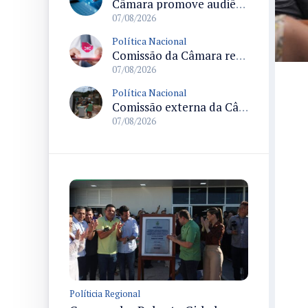
Câmara promove audiência sobre Marco de Fomento à Economia Digital e impactos da inteligência artificial
07/08/2026
Política Nacional
Comissão da Câmara realiza audiência sobre apostas online para medir o tamanho do mercado ilegal
07/08/2026
Política Nacional
Comissão externa da Câmara convoca audiência pública sobre chuvas na Zona da Mata de Minas Gerais e impactos em Juiz de Fora
07/08/2026
Políticia Regional