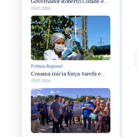
Governador Roberto Cidade entrega readequação do ambulatório da FCecon e amplia capacidade de atendimento oncológico em Manaus
03/07/2026
Políticia Regional
Cosama inicia força-tarefa em Anamã para fortalecer abastecimento de água e segurança hídrica da população
03/07/2026