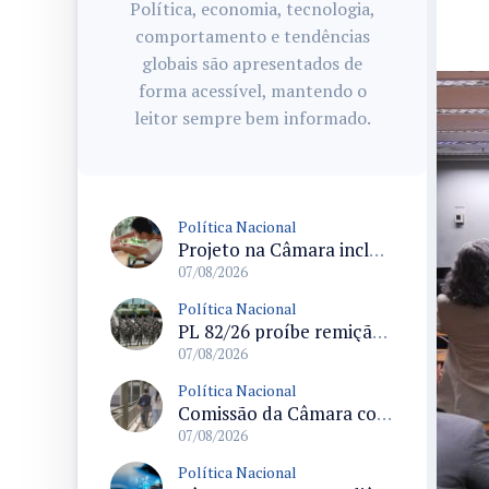
Política, economia, tecnologia,
comportamento e tendências
globais são apresentados de
forma acessível, mantendo o
leitor sempre bem informado.
Política Nacional
Projeto na Câmara inclui estudantes com deficiência no regime escolar especial da LDB e estabelece critérios para frequência
07/08/2026
Política Nacional
PL 82/26 proíbe remição de pena por trabalho em funções militares para condenados por crimes contra o Estado Democrático de Direito
07/08/2026
Política Nacional
Comissão da Câmara convoca audiência para discutir misoginia nas escolas e universidades após divulgação de listas misóginas
07/08/2026
Política Nacional