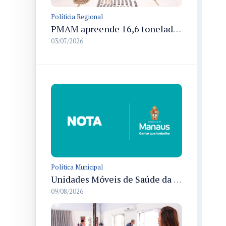
Políticia Regional
PMAM apreende 16,6 toneladas de entorpecentes e registra aumento nas prisões em flagrante e nas capturas de foragidos no primeiro semestre de 2026
03/07/2026
Política Municipal
Unidades Móveis de Saúde da Mulher atendem diversas zonas de Manaus durante o mês de agosto
09/08/2026