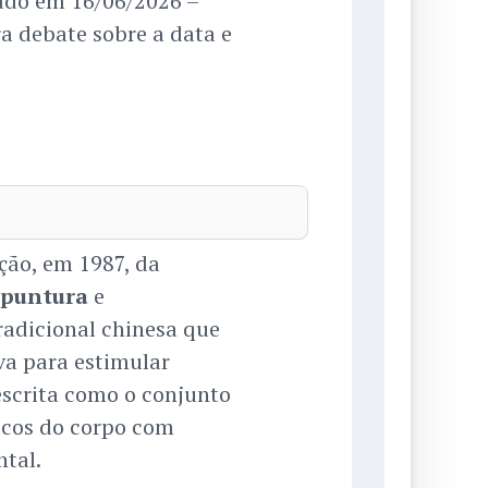
ado em 16/06/2026 –
ra debate sobre a data e
ção, em 1987, da
puntura
e
tradicional chinesa que
va para estimular
scrita como o conjunto
icos do corpo com
ntal.