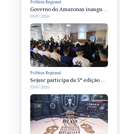
Políticia Regional
Governo do Amazonas inaugura primeiro Castramóvel Fluvial para atendimento veterinário às comunidades ribeirinhas e castração gratuita
03/07/2026
Políticia Regional
Sejusc participa da 5ª edição do Caminhos Literários com foco na cultura hip-hop nas unidades socioeducativas
03/07/2026