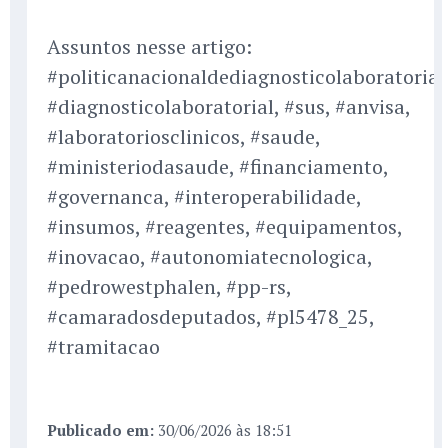
Assuntos nesse artigo:
#politicanacionaldediagnosticolaboratorial
#diagnosticolaboratorial, #sus, #anvisa,
#laboratoriosclinicos, #saude,
#ministeriodasaude, #financiamento,
#governanca, #interoperabilidade,
#insumos, #reagentes, #equipamentos,
#inovacao, #autonomiatecnologica,
#pedrowestphalen, #pp-rs,
#camaradosdeputados, #pl5478_25,
#tramitacao
Publicado em:
30/06/2026 às 18:51