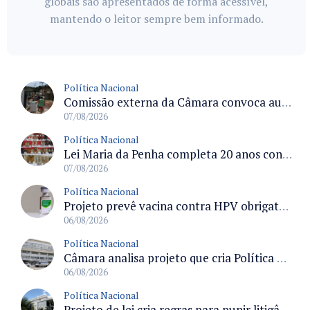
globais são apresentados de forma acessível,
mantendo o leitor sempre bem informado.
Política Nacional
Comissão externa da Câmara convoca audiência pública sobre chuvas na Zona da Mata de Minas Gerais e impactos em Juiz de Fora
07/08/2026
Política Nacional
Lei Maria da Penha completa 20 anos consolidada como norma de proteção e medidas protetivas no Brasil
07/08/2026
Política Nacional
Projeto prevê vacina contra HPV obrigatória e testes moleculares para rastreamento do câncer do colo do útero
06/08/2026
Política Nacional
Câmara analisa projeto que cria Política Nacional de Qualificação e Valorização da Preceptoria na Residência Médica
06/08/2026
Política Nacional
Projeto de lei cria regras para punir litigância abusiva reversa e integrar sistemas do Judiciário