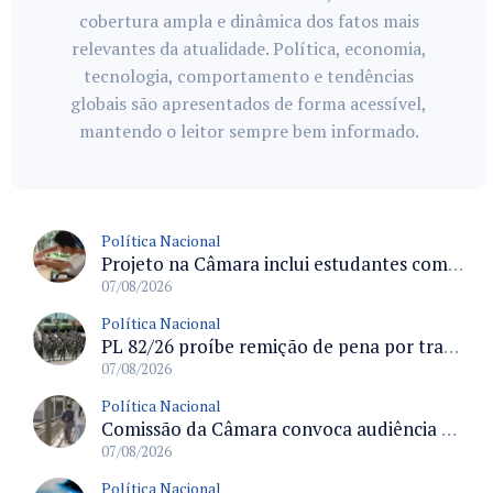
cobertura ampla e dinâmica dos fatos mais
relevantes da atualidade. Política, economia,
tecnologia, comportamento e tendências
globais são apresentados de forma acessível,
mantendo o leitor sempre bem informado.
Política Nacional
Projeto na Câmara inclui estudantes com deficiência no regime escolar especial da LDB e estabelece critérios para frequência
07/08/2026
Política Nacional
PL 82/26 proíbe remição de pena por trabalho em funções militares para condenados por crimes contra o Estado Democrático de Direito
07/08/2026
Política Nacional
Comissão da Câmara convoca audiência para discutir misoginia nas escolas e universidades após divulgação de listas misóginas
07/08/2026
Política Nacional