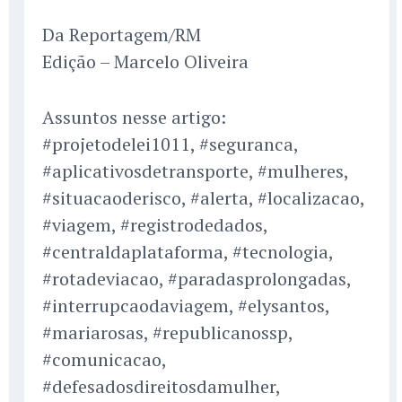
Da Reportagem/RM
Edição – Marcelo Oliveira
Assuntos nesse artigo:
#projetodelei1011, #seguranca,
#aplicativosdetransporte, #mulheres,
#situacaoderisco, #alerta, #localizacao,
#viagem, #registrodedados,
#centraldaplataforma, #tecnologia,
#rotadeviacao, #paradasprolongadas,
#interrupcaodaviagem, #elysantos,
#mariarosas, #republicanossp,
#comunicacao,
#defesadosdireitosdamulher,