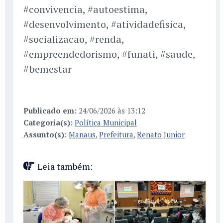
#convivencia, #autoestima,
#desenvolvimento, #atividadefisica,
#socializacao, #renda,
#empreendedorismo, #funati, #saude,
#bemestar
Publicado em:
24/06/2026 às 13:12
Categoria(s):
Política Municipal
Assunto(s):
Manaus
,
Prefeitura
,
Renato Junior
Leia também: