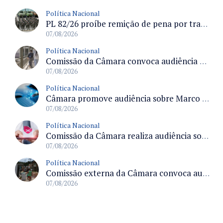
Política Nacional
PL 82/26 proíbe remição de pena por trabalho em funções militares para condenados por crimes contra o Estado Democrático de Direito
07/08/2026
Política Nacional
Comissão da Câmara convoca audiência para discutir misoginia nas escolas e universidades após divulgação de listas misóginas
07/08/2026
Política Nacional
Câmara promove audiência sobre Marco de Fomento à Economia Digital e impactos da inteligência artificial
07/08/2026
Política Nacional
Comissão da Câmara realiza audiência sobre apostas online para medir o tamanho do mercado ilegal
07/08/2026
Política Nacional
Comissão externa da Câmara convoca audiência pública sobre chuvas na Zona da Mata de Minas Gerais e impactos em Juiz de Fora
07/08/2026