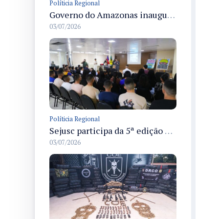
Políticia Regional
Governo do Amazonas inaugura primeiro Castramóvel Fluvial para atendimento veterinário às comunidades ribeirinhas e castração gratuita
03/07/2026
Políticia Regional
Sejusc participa da 5ª edição do Caminhos Literários com foco na cultura hip-hop nas unidades socioeducativas
03/07/2026