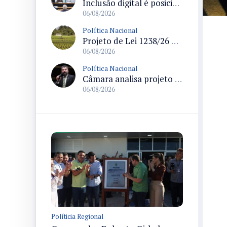
Inclusão digital é posicionada como pilar essencial da reurbanização de favelas e periferias
06/08/2026
Política Nacional
Projeto de Lei 1238/26 propõe validação automática do Cadastro Ambiental Rural para imóveis de até quatro módulos fiscais
06/08/2026
Política Nacional
Câmara analisa projeto que autoriza policiais civis embarcarem armados em aeronaves civis mediante regras
06/08/2026
Políticia Regional