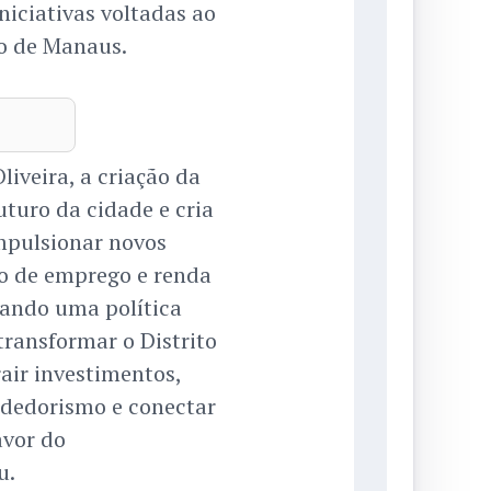
iciativas voltadas ao
o de Manaus.
iveira, a criação da
turo da cidade e cria
impulsionar novos
ão de emprego e renda
rando uma política
transformar o Distrito
air investimentos,
ndedorismo e conectar
avor do
u.