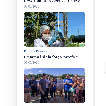
Governador Roberto Cidade entrega readequação do ambulatório da FCecon e amplia capacidade de atendimento oncológico em Manaus
03/07/2026
Políticia Regional
Cosama inicia força-tarefa em Anamã para fortalecer abastecimento de água e segurança hídrica da população
03/07/2026