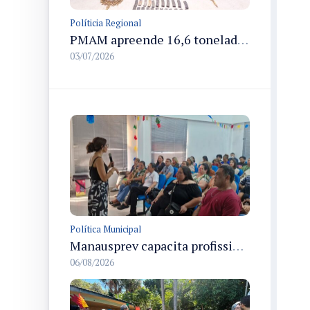
Políticia Regional
PMAM apreende 16,6 toneladas de entorpecentes e registra aumento nas prisões em flagrante e nas capturas de foragidos no primeiro semestre de 2026
03/07/2026
Política Municipal
Manausprev capacita profissionais de recursos humanos para agilizar concessão de aposentadorias no município
06/08/2026