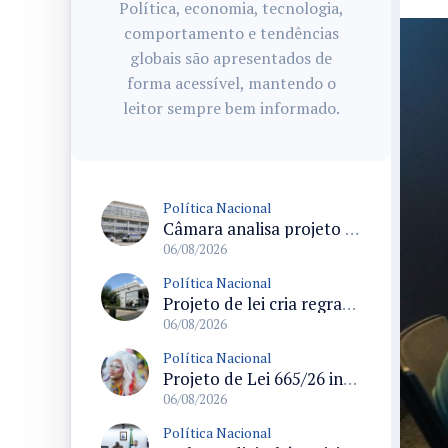
Política, economia, tecnologia,
comportamento e tendências
globais são apresentados de
forma acessível, mantendo o
leitor sempre bem informado.
Política Nacional
Câmara analisa projeto que cria Política Nacional de Qualificação e Valorização da Preceptoria na Residência Médica
06/08/2026
Política Nacional
Projeto de lei cria regras para punir litigância abusiva reversa e integrar sistemas do Judiciário
06/08/2026
Política Nacional
Projeto de Lei 665/26 institui política nacional para prevenção ao transfeminicídio e prevê medidas de proteção e reparação
06/08/2026
Política Nacional