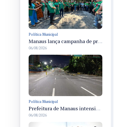
Política Municipal
Manaus lança campanha de prevenção às queimadas no verão amazônico com comitê integrado
06/08/2026
Política Municipal
Prefeitura de Manaus intensifica sinalização viária em diversos bairros para organizar o trânsito e reduzir sinistros
06/08/2026