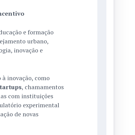
ncentivo
ducação e formação
anejamento urbano,
ogia, inovação e
o à inovação, como
tartups
, chamamentos
ias com instituições
gulatório experimental
dação de novas