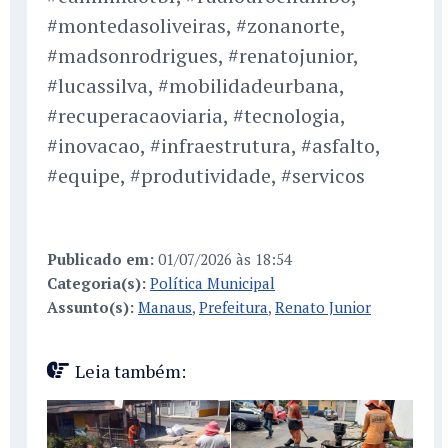
#montedasoliveiras, #zonanorte,
#madsonrodrigues, #renatojunior,
#lucassilva, #mobilidadeurbana,
#recuperacaoviaria, #tecnologia,
#inovacao, #infraestrutura, #asfalto,
#equipe, #produtividade, #servicos
Publicado em:
01/07/2026 às 18:54
Categoria(s):
Política Municipal
Assunto(s):
Manaus
,
Prefeitura
,
Renato Junior
Leia também: