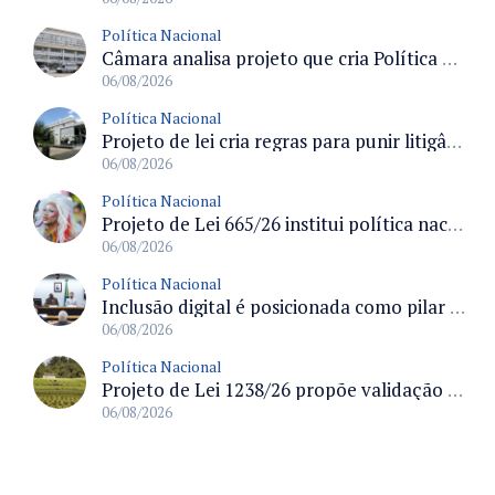
Política Nacional
Câmara analisa projeto que cria Política Nacional de Qualificação e Valorização da Preceptoria na Residência Médica
06/08/2026
Política Nacional
Projeto de lei cria regras para punir litigância abusiva reversa e integrar sistemas do Judiciário
06/08/2026
Política Nacional
Projeto de Lei 665/26 institui política nacional para prevenção ao transfeminicídio e prevê medidas de proteção e reparação
06/08/2026
Política Nacional
Inclusão digital é posicionada como pilar essencial da reurbanização de favelas e periferias
06/08/2026
Política Nacional
Projeto de Lei 1238/26 propõe validação automática do Cadastro Ambiental Rural para imóveis de até quatro módulos fiscais
06/08/2026