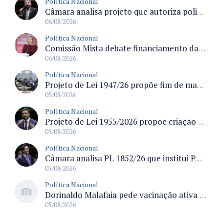
Política Nacional
Câmara analisa projeto que autoriza policiais civis embarcarem armados em aeronaves civis mediante regras
06/08/2026
Política Nacional
Comissão Mista debate financiamento da educação infantil e desafios do Fundeb e do CAQ na oferta de creches
06/08/2026
Política Nacional
Projeto de Lei 1947/26 propõe fim de margens para cartão de crédito e consignado do INSS
05/08/2026
Política Nacional
Projeto de Lei 1955/2026 propõe criação de geração livre de fumo ao restringir venda de vapes a nascidos desde 1º de janeiro de 2009
05/08/2026
Política Nacional
Câmara analisa PL 1852/26 que institui Política Nacional de Gestão de Desempenho e Eficiência para servidores públicos
05/08/2026
Política Nacional
Dorinaldo Malafaia pede vacinação ativa ao Ministério da Saúde para reverter queda na cobertura vacinal no Brasil
05/08/2026