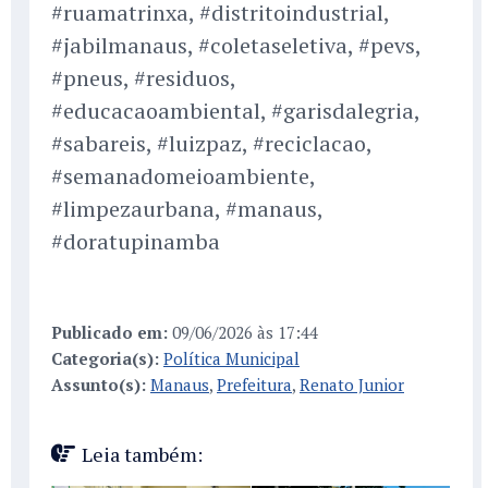
#ruamatrinxa, #distritoindustrial,
#jabilmanaus, #coletaseletiva, #pevs,
#pneus, #residuos,
#educacaoambiental, #garisdalegria,
#sabareis, #luizpaz, #reciclacao,
#semanadomeioambiente,
#limpezaurbana, #manaus,
#doratupinamba
Publicado em:
09/06/2026 às 17:44
Categoria(s):
Política Municipal
Assunto(s):
Manaus
,
Prefeitura
,
Renato Junior
Leia também: