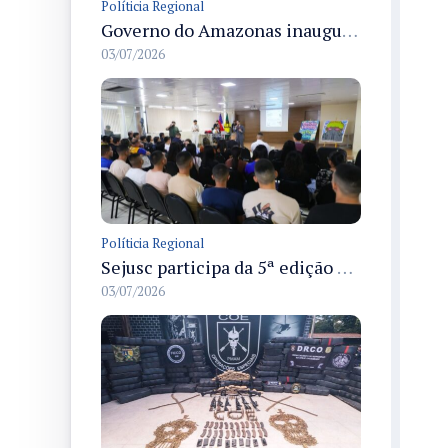
Políticia Regional
Governo do Amazonas inaugura primeiro Castramóvel Fluvial para atendimento veterinário às comunidades ribeirinhas e castração gratuita
03/07/2026
Políticia Regional
Sejusc participa da 5ª edição do Caminhos Literários com foco na cultura hip-hop nas unidades socioeducativas
03/07/2026