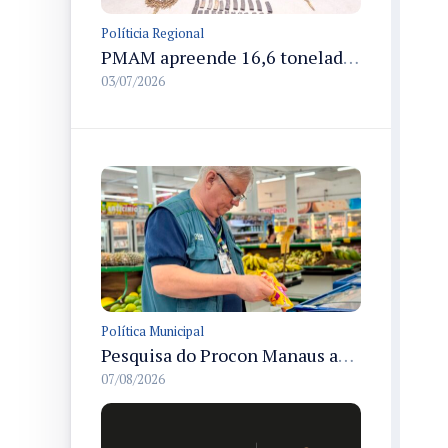
Políticia Regional
PMAM apreende 16,6 toneladas de entorpecentes e registra aumento nas prisões em flagrante e nas capturas de foragidos no primeiro semestre de 2026
03/07/2026
Política Municipal
Pesquisa do Procon Manaus aponta queda de 5,18% no valor médio da cesta básica em agosto
07/08/2026