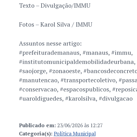
Texto – Divulgação/IMMU
Fotos – Karol Silva / IMMU
Assuntos nesse artigo:
#prefeiturademanaus, #manaus, #immu,
#institutomunicipaldemobilidadeurbana, 
#saojorge, #zonaoeste, #bancosdeconcreto
#manutencao, #transportecoletivo, #passa
#conservacao, #espacospublicos, #reposic
#uaroldiguedes, #karolsilva, #divulgacao
Publicado em:
23/06/2026 às 12:27
Categoria(s):
Política Municipal