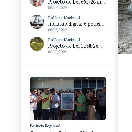
Projeto de Lei 665/26 institui política nacional para prevenção ao transfeminicídio e prevê medidas de proteção e reparação
06/08/2026
Política Nacional
Inclusão digital é posicionada como pilar essencial da reurbanização de favelas e periferias
06/08/2026
Política Nacional
Projeto de Lei 1238/26 propõe validação automática do Cadastro Ambiental Rural para imóveis de até quatro módulos fiscais
06/08/2026
Políticia Regional