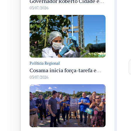
Governador Roberto Cidade entrega readequação do ambulatório da FCecon e amplia capacidade de atendimento oncológico em Manaus
03/07/2026
Políticia Regional
Cosama inicia força-tarefa em Anamã para fortalecer abastecimento de água e segurança hídrica da população
03/07/2026