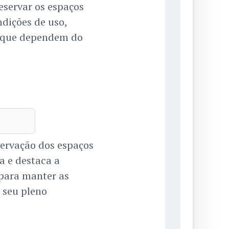
eservar os espaços
dições de uso,
s que dependem do
servação dos espaços
a e destaca a
para manter as
 seu pleno