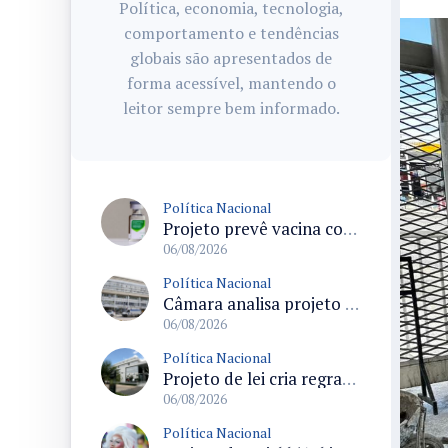
Política, economia, tecnologia,
comportamento e tendências
globais são apresentados de
forma acessível, mantendo o
leitor sempre bem informado.
Política Nacional
Projeto prevê vacina contra HPV obrigatória e testes moleculares para rastreamento do câncer do colo do útero
06/08/2026
Política Nacional
Câmara analisa projeto que cria Política Nacional de Qualificação e Valorização da Preceptoria na Residência Médica
06/08/2026
Política Nacional
Projeto de lei cria regras para punir litigância abusiva reversa e integrar sistemas do Judiciário
06/08/2026
Política Nacional