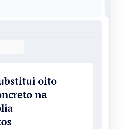
bstitui oito
oncreto na
lia
tos