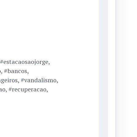
#estacaosaojorge,
, #bancos,
geiros, #vandalismo,
ao, #recuperacao,