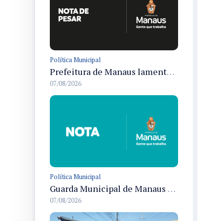
Política Municipal
Prefeitura de Manaus lamenta morte de Jayder Rego do Nascimento e informa velório na cidade
07/08/2026
Política Municipal
Guarda Municipal de Manaus prende dois por tráfico e resgata ave silvestre em ações nas zonas Leste e Norte
07/08/2026