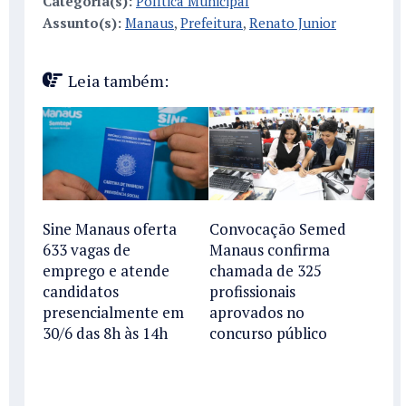
Categoria(s):
Política Municipal
Assunto(s):
Manaus
,
Prefeitura
,
Renato Junior
Leia também:
Sine Manaus oferta
Convocação Semed
633 vagas de
Manaus confirma
emprego e atende
chamada de 325
candidatos
profissionais
presencialmente em
aprovados no
30/6 das 8h às 14h
concurso público