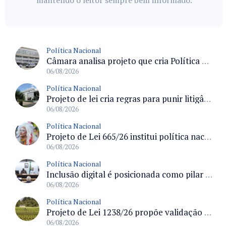
mantendo o leitor sempre bem informado.
Política Nacional
Câmara analisa projeto que cria Política Nacional de Qualificação e Valorização da Preceptoria na Residência Médica
06/08/2026
Política Nacional
Projeto de lei cria regras para punir litigância abusiva reversa e integrar sistemas do Judiciário
06/08/2026
Política Nacional
Projeto de Lei 665/26 institui política nacional para prevenção ao transfeminicídio e prevê medidas de proteção e reparação
06/08/2026
Política Nacional
Inclusão digital é posicionada como pilar essencial da reurbanização de favelas e periferias
06/08/2026
Política Nacional
Projeto de Lei 1238/26 propõe validação automática do Cadastro Ambiental Rural para imóveis de até quatro módulos fiscais
06/08/2026