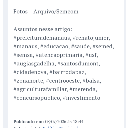
Fotos – Arquivo/Semcom
Assuntos nesse artigo:
#prefeiturademanaus, #renatojunior,
#manaus, #educacao, #saude, #semed,
#semsa, #atencaoprimaria, #usf,
#augiasgadelha, #santosdumont,
#cidadenova, #bairrodapaz,
#zonanorte, #centrooeste, #balsa,
#agriculturafamiliar, #merenda,
#concursopublico, #investimento
Publicado em:
08/07/2026 às 18:44