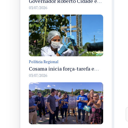
Governador Roberto Cidade entrega readequação do ambulatório da FCecon e amplia capacidade de atendimento oncológico em Manaus
03/07/2026
Políticia Regional
Cosama inicia força-tarefa em Anamã para fortalecer abastecimento de água e segurança hídrica da população
03/07/2026