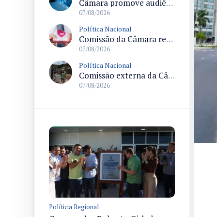
Câmara promove audiência sobre Marco de Fomento à Economia Digital e impactos da inteligência artificial
07/08/2026
Política Nacional
Comissão da Câmara realiza audiência sobre apostas online para medir o tamanho do mercado ilegal
07/08/2026
Política Nacional
Comissão externa da Câmara convoca audiência pública sobre chuvas na Zona da Mata de Minas Gerais e impactos em Juiz de Fora
07/08/2026
Políticia Regional