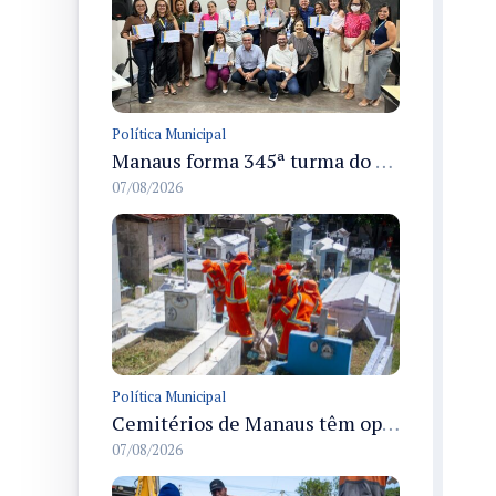
Política Municipal
Manaus forma 345ª turma do Empretec e amplia qualificação de empreendedores na cidade
07/08/2026
Política Municipal
Cemitérios de Manaus têm operação concluída e estrutura pronta para receber famílias no Dia dos Pais
07/08/2026