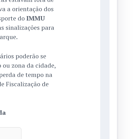
va a orientação dos
nsporte do
IMMU
as sinalizações para
barque.
ários poderão se
o ou zona da cidade,
 perda de tempo na
de Fiscalização de
da