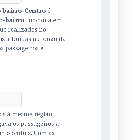
o bairro-Centro
é
o-bairro
funciona em
e realizados no
distribuídas ao longo da
s passageiros e
dos à mesma região
gava os passageiros a
em o ônibus. Com as