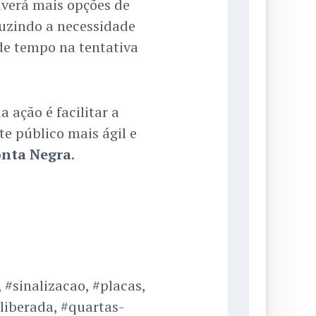
averá mais opções de
uzindo a necessidade
de tempo na tentativa
a ação é facilitar a
te público mais ágil e
nta Negra
.
#sinalizacao, #placas,
liberada, #quartas-