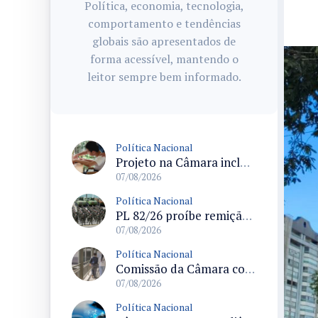
Política, economia, tecnologia,
comportamento e tendências
globais são apresentados de
forma acessível, mantendo o
leitor sempre bem informado.
Política Nacional
Projeto na Câmara inclui estudantes com deficiência no regime escolar especial da LDB e estabelece critérios para frequência
07/08/2026
Política Nacional
PL 82/26 proíbe remição de pena por trabalho em funções militares para condenados por crimes contra o Estado Democrático de Direito
07/08/2026
Política Nacional
Comissão da Câmara convoca audiência para discutir misoginia nas escolas e universidades após divulgação de listas misóginas
07/08/2026
Política Nacional