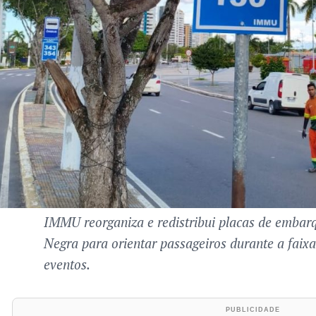
IMMU reorganiza e redistribui placas de embar
Negra para orientar passageiros durante a faix
eventos.