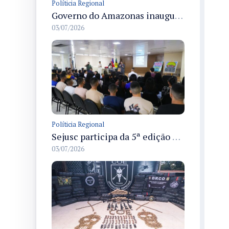
Políticia Regional
Governo do Amazonas inaugura primeiro Castramóvel Fluvial para atendimento veterinário às comunidades ribeirinhas e castração gratuita
03/07/2026
Políticia Regional
Sejusc participa da 5ª edição do Caminhos Literários com foco na cultura hip-hop nas unidades socioeducativas
03/07/2026