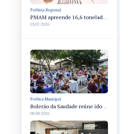
Políticia Regional
PMAM apreende 16,6 toneladas de entorpecentes e registra aumento nas prisões em flagrante e nas capturas de foragidos no primeiro semestre de 2026
03/07/2026
Política Municipal
Bolerão da Saudade reúne idosos em Dia dos Pais promovido pela Fundação Dr. Thomas em Manaus
08/08/2026