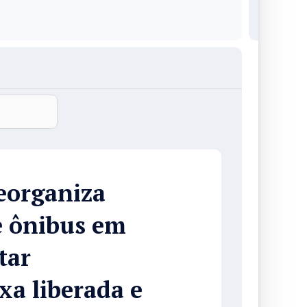
eorganiza
e ônibus em
tar
xa liberada e