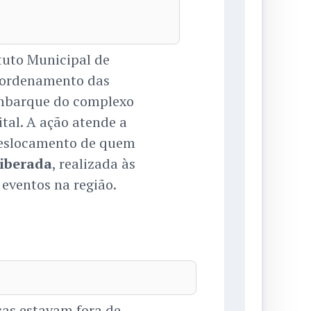
tuto Municipal de
eordenamento das
embarque do complexo
ital. A ação atende a
 deslocamento de quem
liberada
, realizada às
 eventos na região.
cas estavam fora de