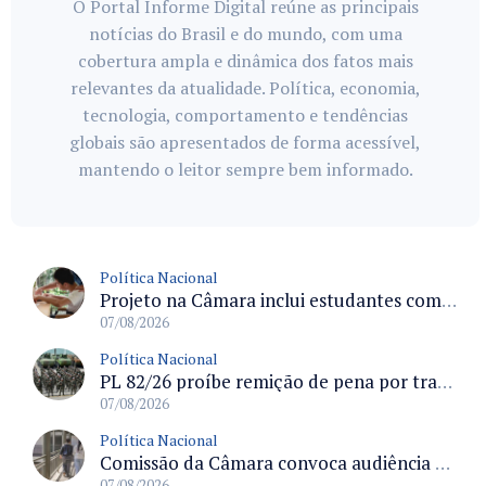
O Portal Informe Digital reúne as principais
notícias do Brasil e do mundo, com uma
cobertura ampla e dinâmica dos fatos mais
relevantes da atualidade. Política, economia,
tecnologia, comportamento e tendências
globais são apresentados de forma acessível,
mantendo o leitor sempre bem informado.
Política Nacional
Projeto na Câmara inclui estudantes com deficiência no regime escolar especial da LDB e estabelece critérios para frequência
07/08/2026
Política Nacional
PL 82/26 proíbe remição de pena por trabalho em funções militares para condenados por crimes contra o Estado Democrático de Direito
07/08/2026
Política Nacional
Comissão da Câmara convoca audiência para discutir misoginia nas escolas e universidades após divulgação de listas misóginas
07/08/2026