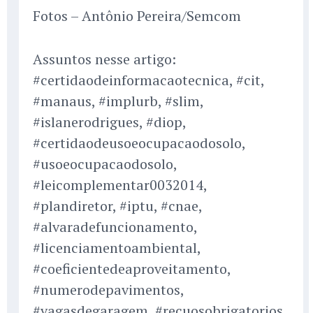
Fotos – Antônio Pereira/Semcom
Assuntos nesse artigo:
#certidaodeinformacaotecnica, #cit,
#manaus, #implurb, #slim,
#islanerodrigues, #diop,
#certidaodeusoeocupacaodosolo,
#usoeocupacaodosolo,
#leicomplementar0032014,
#plandiretor, #iptu, #cnae,
#alvaradefuncionamento,
#licenciamentoambiental,
#coeficientedeaproveitamento,
#numerodepavimentos,
#vagasdegaragem, #recuosobrigatorios,