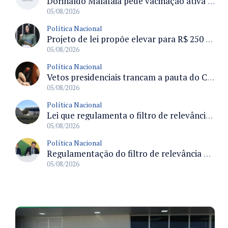
Dorinaldo Malafaia pede vacinação ativa ao Ministério da Saúde para reverter queda na cobertura vacinal no Brasil
05/08/2026
Política Nacional
Projeto de lei propõe elevar para R$ 250 mil limite de isenção do IPI para pessoas com deficiência e autismo
05/08/2026
Política Nacional
Vetos presidenciais trancam a pauta do Congresso com 87 itens pendentes e incluem trechos do Orçamento de 2026
05/08/2026
Política Nacional
Lei que regulamenta o filtro de relevância no STJ define requisitos para recurso especial e efeitos processuais
05/08/2026
Política Nacional
Regulamentação do filtro de relevância permitirá ao STJ concentrar julgamentos de maior impacto nacional
05/08/2026