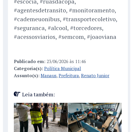
#escocia, #ruasdacopa,
#agentesdetransito, #monitoramento,
#cademeuonibus, #transportecoletivo,
#seguranca, #alcool, #torcedores,
#acessosviarios, #semcom, #joaoviana
Publicado em:
23/06/2026 às 11:46
Categoria(s):
Política Municipal
Assunto(s):
Manaus
,
Prefeitura
,
Renato Junior
Leia também: