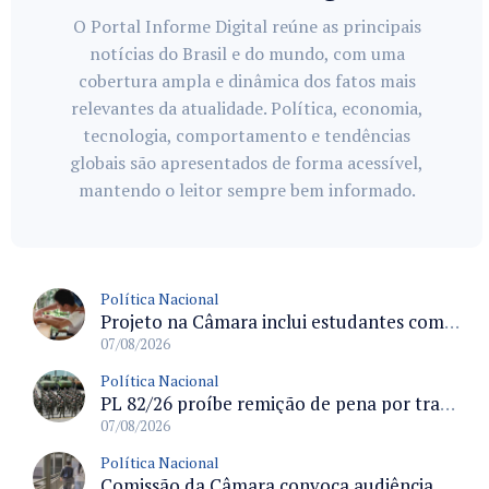
O Portal Informe Digital reúne as principais
notícias do Brasil e do mundo, com uma
cobertura ampla e dinâmica dos fatos mais
relevantes da atualidade. Política, economia,
tecnologia, comportamento e tendências
globais são apresentados de forma acessível,
mantendo o leitor sempre bem informado.
Política Nacional
Projeto na Câmara inclui estudantes com deficiência no regime escolar especial da LDB e estabelece critérios para frequência
07/08/2026
Política Nacional
PL 82/26 proíbe remição de pena por trabalho em funções militares para condenados por crimes contra o Estado Democrático de Direito
07/08/2026
Política Nacional
Comissão da Câmara convoca audiência para discutir misoginia nas escolas e universidades após divulgação de listas misóginas