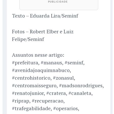
Texto – Eduarda Lira/Seminf
Fotos – Robert Elber e Luiz
Felipe/Seminf
Assuntos nesse artigo:
#prefeitura, #manaus, #seminf,
#avenidajoaquimnabuco,
#centrohistorico, #zonasul,
#centromaisseguro, #madsonrodrigues,
#renatojunior, #cratera, #canaleta,
#riprap, #recuperacao,
#trafegabilidade, #operarios,