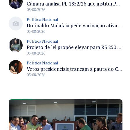
Câmara analisa PL 1852/26 que institui Política Nacional de Gestão de Desempenho e Eficiência para servidores públicos
05/08/2026
Política Nacional
Dorinaldo Malafaia pede vacinação ativa ao Ministério da Saúde para reverter queda na cobertura vacinal no Brasil
05/08/2026
Política Nacional
Projeto de lei propõe elevar para R$ 250 mil limite de isenção do IPI para pessoas com deficiência e autismo
05/08/2026
Política Nacional
Vetos presidenciais trancam a pauta do Congresso com 87 itens pendentes e incluem trechos do Orçamento de 2026
05/08/2026