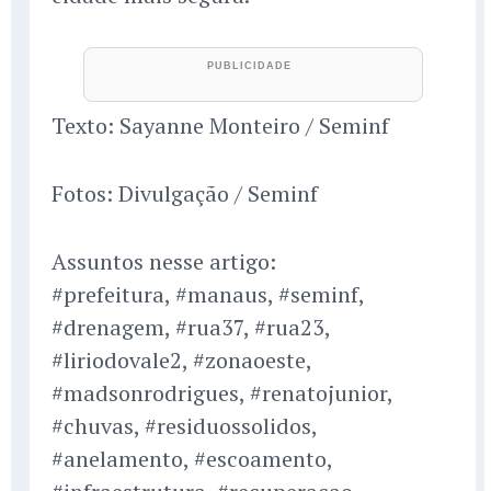
Texto: Sayanne Monteiro / Seminf
Fotos: Divulgação / Seminf
Assuntos nesse artigo:
#prefeitura, #manaus, #seminf,
#drenagem, #rua37, #rua23,
#liriodovale2, #zonaoeste,
#madsonrodrigues, #renatojunior,
#chuvas, #residuossolidos,
#anelamento, #escoamento,