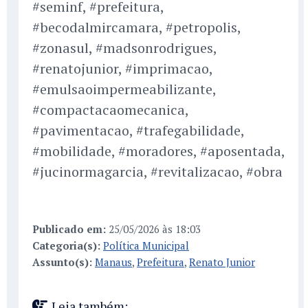
#seminf, #prefeitura,
#becodalmircamara, #petropolis,
#zonasul, #madsonrodrigues,
#renatojunior, #imprimacao,
#emulsaoimpermeabilizante,
#compactacaomecanica,
#pavimentacao, #trafegabilidade,
#mobilidade, #moradores, #aposentada,
#jucinormagarcia, #revitalizacao, #obra
Publicado em:
25/05/2026 às 18:03
Categoria(s):
Política Municipal
Assunto(s):
Manaus
,
Prefeitura
,
Renato Junior
Leia também: