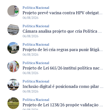
Política Nacional
Projeto prevê vacina contra HPV obrigatória e testes moleculares para rastreamento do câncer do colo do útero
06/08/2026
Política Nacional
Câmara analisa projeto que cria Política Nacional de Qualificação e Valorização da Preceptoria na Residência Médica
06/08/2026
Política Nacional
Projeto de lei cria regras para punir litigância abusiva reversa e integrar sistemas do Judiciário
06/08/2026
Política Nacional
Projeto de Lei 665/26 institui política nacional para prevenção ao transfeminicídio e prevê medidas de proteção e reparação
06/08/2026
Política Nacional
Inclusão digital é posicionada como pilar essencial da reurbanização de favelas e periferias
06/08/2026
Política Nacional
Projeto de Lei 1238/26 propõe validação automática do Cadastro Ambiental Rural para imóveis de até quatro módulos fiscais
06/08/2026