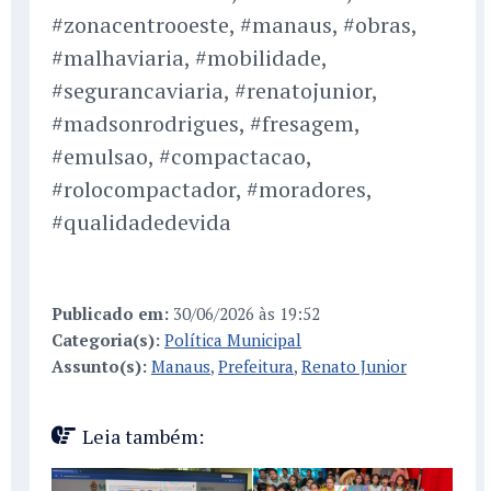
#zonacentrooeste, #manaus, #obras,
#malhaviaria, #mobilidade,
#segurancaviaria, #renatojunior,
#madsonrodrigues, #fresagem,
#emulsao, #compactacao,
#rolocompactador, #moradores,
#qualidadedevida
Publicado em:
30/06/2026 às 19:52
Categoria(s):
Política Municipal
Assunto(s):
Manaus
,
Prefeitura
,
Renato Junior
Leia também: