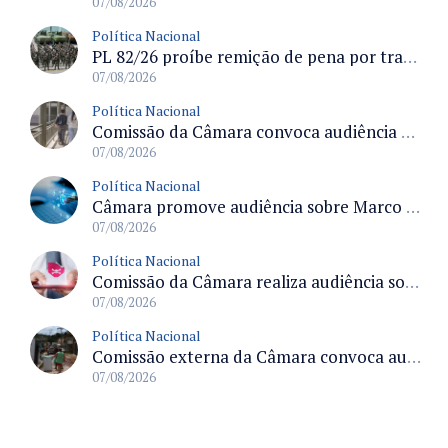
07/08/2026
Política Nacional
PL 82/26 proíbe remição de pena por trabalho em funções militares para condenados por crimes contra o Estado Democrático de Direito
07/08/2026
Política Nacional
Comissão da Câmara convoca audiência para discutir misoginia nas escolas e universidades após divulgação de listas misóginas
07/08/2026
Política Nacional
Câmara promove audiência sobre Marco de Fomento à Economia Digital e impactos da inteligência artificial
07/08/2026
Política Nacional
Comissão da Câmara realiza audiência sobre apostas online para medir o tamanho do mercado ilegal
07/08/2026
Política Nacional
Comissão externa da Câmara convoca audiência pública sobre chuvas na Zona da Mata de Minas Gerais e impactos em Juiz de Fora
07/08/2026