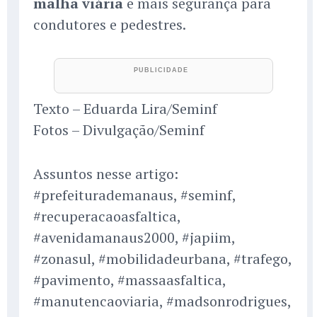
malha viária
e mais segurança para
condutores e pedestres.
Texto – Eduarda Lira/Seminf
Fotos – Divulgação/Seminf
Assuntos nesse artigo:
#prefeiturademanaus, #seminf,
#recuperacaoasfaltica,
#avenidamanaus2000, #japiim,
#zonasul, #mobilidadeurbana, #trafego,
#pavimento, #massaasfaltica,
#manutencaoviaria, #madsonrodrigues,