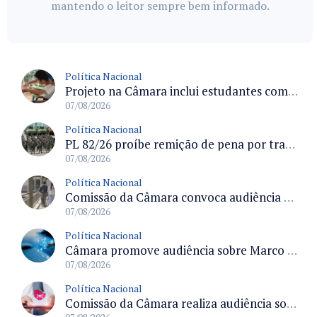
mantendo o leitor sempre bem informado.
Política Nacional
Projeto na Câmara inclui estudantes com deficiência no regime escolar especial da LDB e estabelece critérios para frequência
07/08/2026
Política Nacional
PL 82/26 proíbe remição de pena por trabalho em funções militares para condenados por crimes contra o Estado Democrático de Direito
07/08/2026
Política Nacional
Comissão da Câmara convoca audiência para discutir misoginia nas escolas e universidades após divulgação de listas misóginas
07/08/2026
Política Nacional
Câmara promove audiência sobre Marco de Fomento à Economia Digital e impactos da inteligência artificial
07/08/2026
Política Nacional
Comissão da Câmara realiza audiência sobre apostas online para medir o tamanho do mercado ilegal