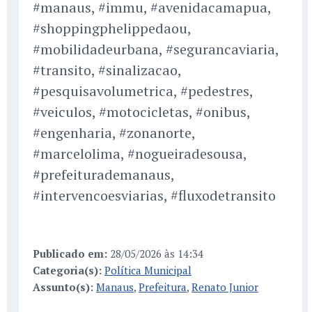
#manaus, #immu, #avenidacamapua,
#shoppingphelippedaou,
#mobilidadeurbana, #segurancaviaria,
#transito, #sinalizacao,
#pesquisavolumetrica, #pedestres,
#veiculos, #motocicletas, #onibus,
#engenharia, #zonanorte,
#marcelolima, #nogueiradesousa,
#prefeiturademanaus,
#intervencoesviarias, #fluxodetransito
Publicado em:
28/05/2026 às 14:34
Categoria(s):
Política Municipal
Assunto(s):
Manaus
,
Prefeitura
,
Renato Junior