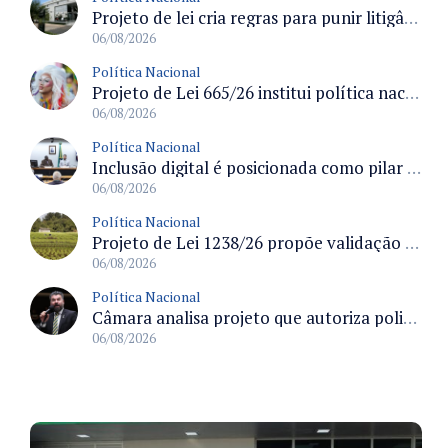
Projeto de lei cria regras para punir litigância abusiva reversa e integrar sistemas do Judiciário
06/08/2026
Política Nacional
Projeto de Lei 665/26 institui política nacional para prevenção ao transfeminicídio e prevê medidas de proteção e reparação
06/08/2026
Política Nacional
Inclusão digital é posicionada como pilar essencial da reurbanização de favelas e periferias
06/08/2026
Política Nacional
Projeto de Lei 1238/26 propõe validação automática do Cadastro Ambiental Rural para imóveis de até quatro módulos fiscais
06/08/2026
Política Nacional
Câmara analisa projeto que autoriza policiais civis embarcarem armados em aeronaves civis mediante regras
06/08/2026