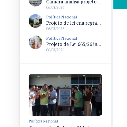
Câmara analisa projeto que cria Política Nacional de Qualificação e Valorização da Preceptoria na Residência Médica
06/08/2026
Política Nacional
Projeto de lei cria regras para punir litigância abusiva reversa e integrar sistemas do Judiciário
06/08/2026
Política Nacional
Projeto de Lei 665/26 institui política nacional para prevenção ao transfeminicídio e prevê medidas de proteção e reparação
06/08/2026
Políticia Regional