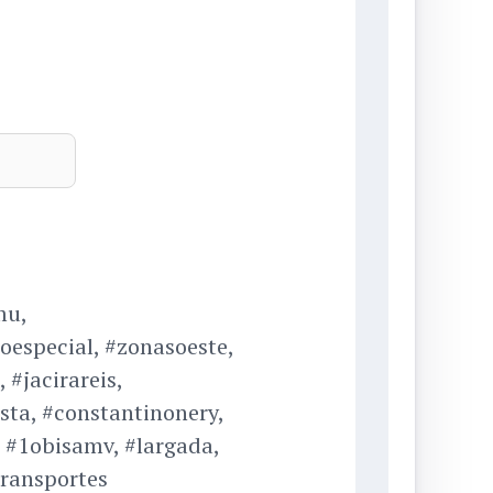
mu,
oespecial, #zonasoeste,
 #jacirareis,
sta, #constantinonery,
 #1obisamv, #largada,
transportes