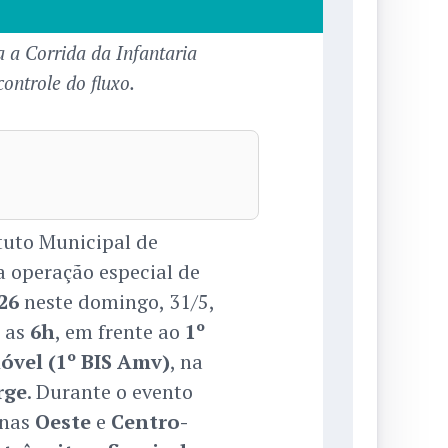
a Corrida da Infantaria
ontrole do fluxo.
tuto Municipal de
a operação especial de
26
neste domingo, 31/5,
a as
6h
, em frente ao
1º
óvel (1º BIS Amv)
, na
rge
. Durante o evento
onas
Oeste
e
Centro-