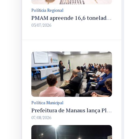
Políticia Regional
PMAM apreende 16,6 toneladas de entorpecentes e registra aumento nas prisões em flagrante e nas capturas de foragidos no primeiro semestre de 2026
03/07/2026
Política Municipal
Prefeitura de Manaus lança Plano de Integridade da CGM para o biênio 2027-2028 com diretrizes de governança e transparência
07/08/2026