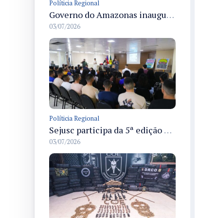
Políticia Regional
Governo do Amazonas inaugura primeiro Castramóvel Fluvial para atendimento veterinário às comunidades ribeirinhas e castração gratuita
03/07/2026
Políticia Regional
Sejusc participa da 5ª edição do Caminhos Literários com foco na cultura hip-hop nas unidades socioeducativas
03/07/2026