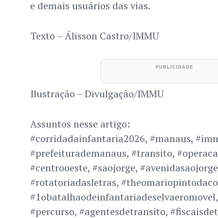
e demais usuários das vias.
Texto – Álisson Castro/IMMU
Ilustração – Divulgação/IMMU
Assuntos nesse artigo:
#corridadainfantaria2026, #manaus, #im
#prefeiturademanaus, #transito, #operaca
#centrooeste, #saojorge, #avenidasaojorge,
#rotatoriadasletras, #theomariopintodaco
#1obatalhaodeinfantariadeselvaeromovel,
#percurso, #agentesdetransito, #fiscaisde