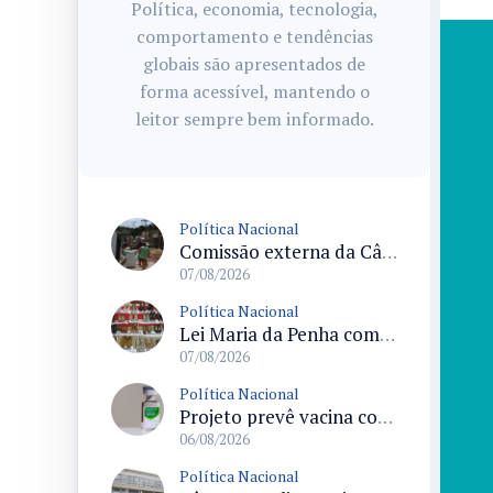
Política, economia, tecnologia,
comportamento e tendências
globais são apresentados de
forma acessível, mantendo o
leitor sempre bem informado.
Política Nacional
Comissão externa da Câmara convoca audiência pública sobre chuvas na Zona da Mata de Minas Gerais e impactos em Juiz de Fora
07/08/2026
Política Nacional
Lei Maria da Penha completa 20 anos consolidada como norma de proteção e medidas protetivas no Brasil
07/08/2026
Política Nacional
Projeto prevê vacina contra HPV obrigatória e testes moleculares para rastreamento do câncer do colo do útero
06/08/2026
Política Nacional