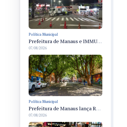
Política Municipal
Prefeitura de Manaus e IMMU realizam revitalização da sinalização viária em corredores das zonas Sul e Norte na noite de 6/8
07/08/2026
Política Municipal
Prefeitura de Manaus lança Rua Gastronômica preservando as 17 árvores da Ferreira Pena no Centro
07/08/2026