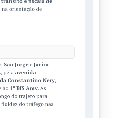
trânsito e fiscais de
na orientação de
as
São Jorge
e
Jacira
s
, pela
avenida
da Constantino Nery
,
e ao
1º BIS Amv
. As
ongo do trajeto para
 fluidez do tráfego nas