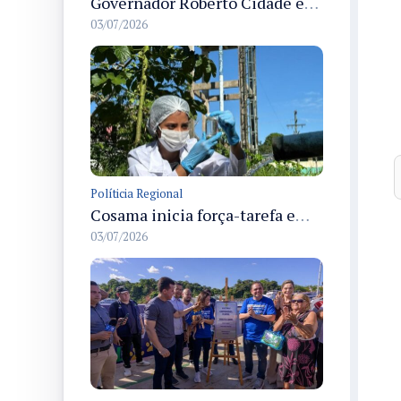
Governador Roberto Cidade entrega readequação do ambulatório da FCecon e amplia capacidade de atendimento oncológico em Manaus
03/07/2026
Políticia Regional
Cosama inicia força-tarefa em Anamã para fortalecer abastecimento de água e segurança hídrica da população
03/07/2026