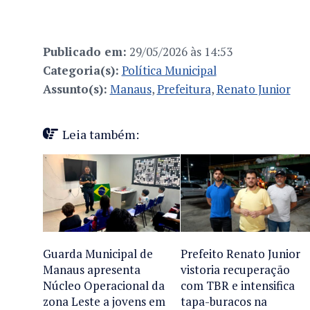
Publicado em:
29/05/2026 às 14:53
Categoria(s):
Política Municipal
Assunto(s):
Manaus
,
Prefeitura
,
Renato Junior
Leia também:
Guarda Municipal de
Prefeito Renato Junior
Manaus apresenta
vistoria recuperação
Núcleo Operacional da
com TBR e intensifica
zona Leste a jovens em
tapa-buracos na