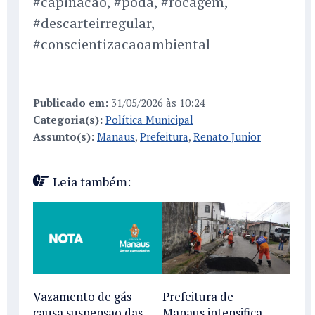
#capinacao, #poda, #rocagem,
#descarteirregular,
#conscientizacaoambiental
Publicado em:
31/05/2026 às 10:24
Categoria(s):
Política Municipal
Assunto(s):
Manaus
,
Prefeitura
,
Renato Junior
Leia também:
Vazamento de gás
Prefeitura de
causa suspensão das
Manaus intensifica