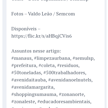
Fotos – Valdo Leão / Semcom
Disponíveis –
https://flic.kr/s/aHBqjCVis6
Assuntos nesse artigo:
#manaus, #limpezaurbana, #semulsp,
#prefeitura, #coleta, #residuos,
#50toneladas, #500trabalhadores,
#avenidaitauba, #avenidanoelnutels,
#avenidamargarita,
#shoppingsumauma, #zonanorte,
#zonaleste, #educadoresambientais,