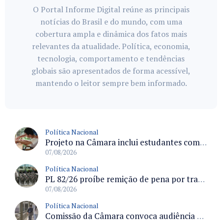
O Portal Informe Digital reúne as principais
notícias do Brasil e do mundo, com uma
cobertura ampla e dinâmica dos fatos mais
relevantes da atualidade. Política, economia,
tecnologia, comportamento e tendências
globais são apresentados de forma acessível,
mantendo o leitor sempre bem informado.
Política Nacional
Projeto na Câmara inclui estudantes com deficiência no regime escolar especial da LDB e estabelece critérios para frequência
07/08/2026
Política Nacional
PL 82/26 proíbe remição de pena por trabalho em funções militares para condenados por crimes contra o Estado Democrático de Direito
07/08/2026
Política Nacional
Comissão da Câmara convoca audiência para discutir misoginia nas escolas e universidades após divulgação de listas misóginas