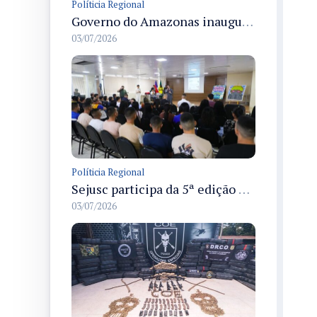
Políticia Regional
Governo do Amazonas inaugura primeiro Castramóvel Fluvial para atendimento veterinário às comunidades ribeirinhas e castração gratuita
03/07/2026
Políticia Regional
Sejusc participa da 5ª edição do Caminhos Literários com foco na cultura hip-hop nas unidades socioeducativas
03/07/2026