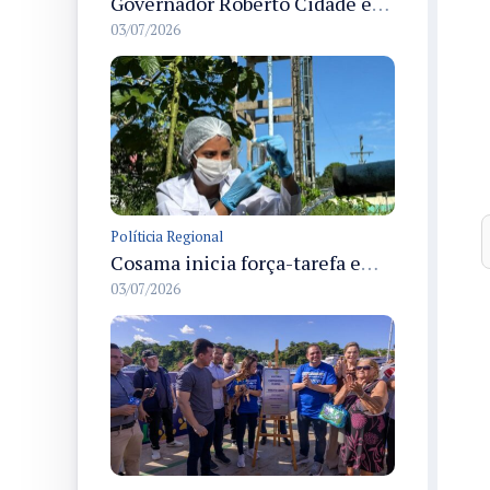
Governador Roberto Cidade entrega readequação do ambulatório da FCecon e amplia capacidade de atendimento oncológico em Manaus
03/07/2026
Políticia Regional
Cosama inicia força-tarefa em Anamã para fortalecer abastecimento de água e segurança hídrica da população
03/07/2026