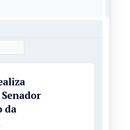
ealiza
 Senador
o da
a