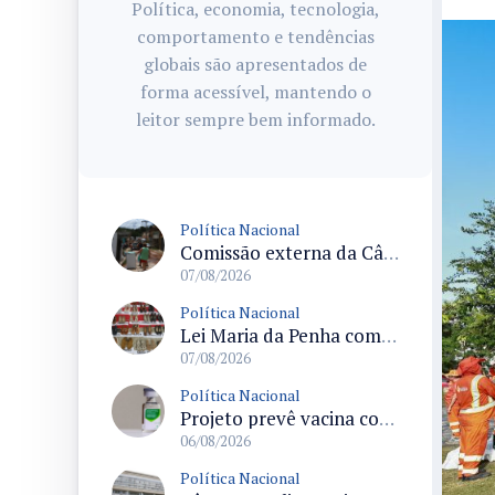
Política, economia, tecnologia,
comportamento e tendências
globais são apresentados de
forma acessível, mantendo o
leitor sempre bem informado.
Política Nacional
Comissão externa da Câmara convoca audiência pública sobre chuvas na Zona da Mata de Minas Gerais e impactos em Juiz de Fora
07/08/2026
Política Nacional
Lei Maria da Penha completa 20 anos consolidada como norma de proteção e medidas protetivas no Brasil
07/08/2026
Política Nacional
Projeto prevê vacina contra HPV obrigatória e testes moleculares para rastreamento do câncer do colo do útero
06/08/2026
Política Nacional