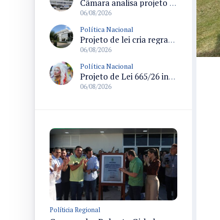
Câmara analisa projeto que cria Política Nacional de Qualificação e Valorização da Preceptoria na Residência Médica
06/08/2026
Política Nacional
Projeto de lei cria regras para punir litigância abusiva reversa e integrar sistemas do Judiciário
06/08/2026
Política Nacional
Projeto de Lei 665/26 institui política nacional para prevenção ao transfeminicídio e prevê medidas de proteção e reparação
06/08/2026
Políticia Regional