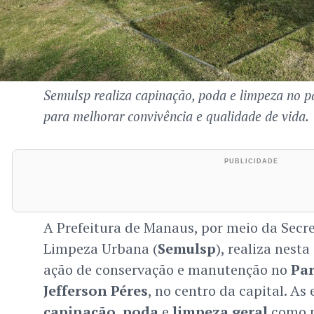
Semulsp realiza capinação, poda e limpeza no 
para melhorar convivência e qualidade de vida.
A Prefeitura de Manaus, por meio da Secre
Limpeza Urbana (
Semulsp
), realiza nesta
ação de conservação e manutenção no
Pa
Jefferson Péres
, no centro da capital. A
capinação
,
poda
e
limpeza geral
como p