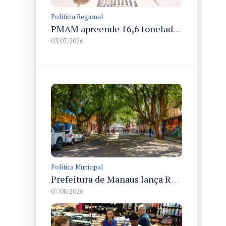
Políticia Regional
PMAM apreende 16,6 toneladas de entorpecentes e registra aumento nas prisões em flagrante e nas capturas de foragidos no primeiro semestre de 2026
03/07/2026
Política Municipal
Prefeitura de Manaus lança Rua Gastronômica preservando as 17 árvores da Ferreira Pena no Centro
07/08/2026