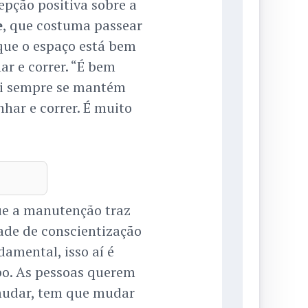
pção positiva sobre a
e
, que costuma passear
 que o espaço está bem
ar e correr. “É bem
ui sempre se mantém
har e correr. É muito
e a manutenção traz
dade de conscientização
damental, isso aí é
po. As pessoas querem
mudar, tem que mudar