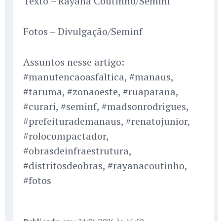
Texto – Rayana Coutinho/Seminf
Fotos – Divulgação/Seminf
Assuntos nesse artigo:
#manutencaoasfaltica, #manaus,
#taruma, #zonaoeste, #ruaparana,
#curari, #seminf, #madsonrodrigues,
#prefeiturademanaus, #renatojunior,
#rolocompactador,
#obrasdeinfraestrutura,
#distritosdeobras, #rayanacoutinho,
#fotos