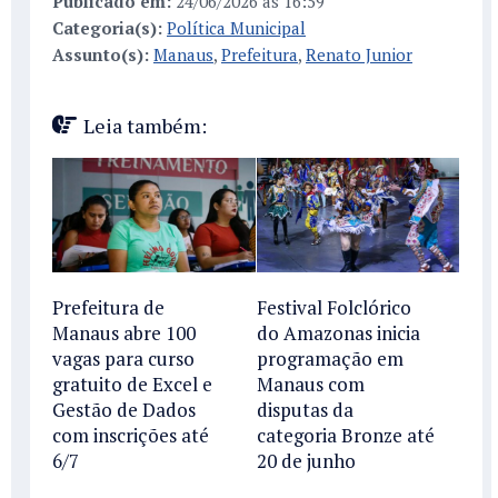
Publicado em:
24/06/2026 às 16:59
Categoria(s):
Política Municipal
Assunto(s):
Manaus
,
Prefeitura
,
Renato Junior
Leia também:
Prefeitura de
Festival Folclórico
Manaus abre 100
do Amazonas inicia
vagas para curso
programação em
gratuito de Excel e
Manaus com
Gestão de Dados
disputas da
com inscrições até
categoria Bronze até
6/7
20 de junho