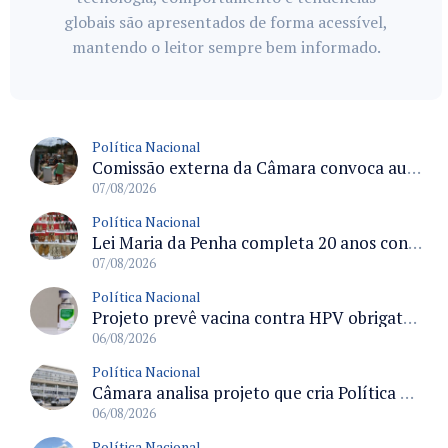
globais são apresentados de forma acessível,
mantendo o leitor sempre bem informado.
Política Nacional
Comissão externa da Câmara convoca audiência pública sobre chuvas na Zona da Mata de Minas Gerais e impactos em Juiz de Fora
07/08/2026
Política Nacional
Lei Maria da Penha completa 20 anos consolidada como norma de proteção e medidas protetivas no Brasil
07/08/2026
Política Nacional
Projeto prevê vacina contra HPV obrigatória e testes moleculares para rastreamento do câncer do colo do útero
06/08/2026
Política Nacional
Câmara analisa projeto que cria Política Nacional de Qualificação e Valorização da Preceptoria na Residência Médica
06/08/2026
Política Nacional