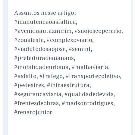
Assuntos nesse artigo:
#manutencaoasfaltica,
#avenidaautazmirim, #saojoseoperario,
#zonaleste, #complexoviario,
#viadutodosaojose, #seminf,
#prefeiturademanaus,
#mobilidadeurbana, #malhaviaria,
#asfalto, #trafego, #transportecoletivo,
#pedestres, #infraestrutura,
#segurancaviaria, #qualidadedevida,
#frentesdeobras, #madsonrodrigues,
#renatojunior