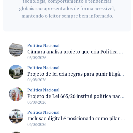
tecnologia, comportamento e tendências
globais são apresentados de forma acessível,
mantendo o leitor sempre bem informado.
Política Nacional
Câmara analisa projeto que cria Política Nacional de Qualificação e Valorização da Preceptoria na Residência Médica
06/08/2026
Política Nacional
Projeto de lei cria regras para punir litigância abusiva reversa e integrar sistemas do Judiciário
06/08/2026
Política Nacional
Projeto de Lei 665/26 institui política nacional para prevenção ao transfeminicídio e prevê medidas de proteção e reparação
06/08/2026
Política Nacional
Inclusão digital é posicionada como pilar essencial da reurbanização de favelas e periferias
06/08/2026