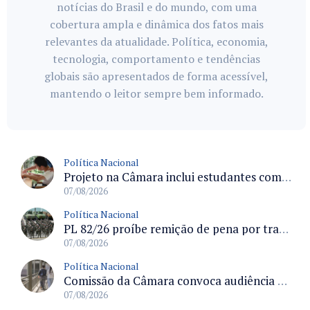
notícias do Brasil e do mundo, com uma
cobertura ampla e dinâmica dos fatos mais
relevantes da atualidade. Política, economia,
tecnologia, comportamento e tendências
globais são apresentados de forma acessível,
mantendo o leitor sempre bem informado.
Política Nacional
Projeto na Câmara inclui estudantes com deficiência no regime escolar especial da LDB e estabelece critérios para frequência
07/08/2026
Política Nacional
PL 82/26 proíbe remição de pena por trabalho em funções militares para condenados por crimes contra o Estado Democrático de Direito
07/08/2026
Política Nacional
Comissão da Câmara convoca audiência para discutir misoginia nas escolas e universidades após divulgação de listas misóginas
07/08/2026