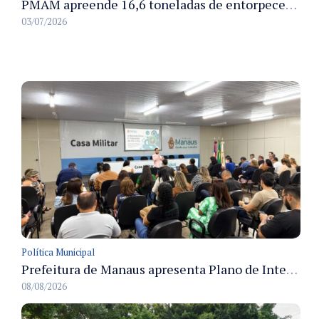
PMAM apreende 16,6 toneladas de entorpecentes e registra aumento nas prisões em flagrante e nas capturas de foragidos no primeiro semestre de 2026
03/07/2026
Política Municipal
Prefeitura de Manaus apresenta Plano de Integridade da CGM e qualifica servidores para governança e conformidade no biênio 2027-2028
08/08/2026