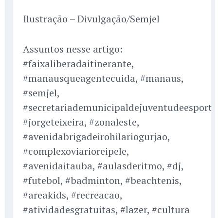
Ilustração – Divulgação/Semjel
Assuntos nesse artigo:
#faixaliberadaitinerante,
#manausqueagentecuida, #manaus,
#semjel,
#secretariademunicipaldejuventudeesportee
#jorgeteixeira, #zonaleste,
#avenidabrigadeirohilariogurjao,
#complexoviarioreipele,
#avenidaitauba, #aulasderitmo, #dj,
#futebol, #badminton, #beachtenis,
#areakids, #recreacao,
#atividadesgratuitas, #lazer, #cultura