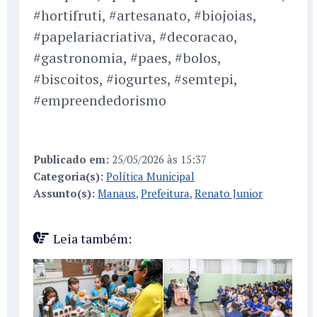
#hortifruti, #artesanato, #biojoias,
#papelariacriativa, #decoracao,
#gastronomia, #paes, #bolos,
#biscoitos, #iogurtes, #semtepi,
#empreendedorismo
Publicado em:
25/05/2026 às 15:37
Categoria(s):
Política Municipal
Assunto(s):
Manaus
,
Prefeitura
,
Renato Junior
Leia também: