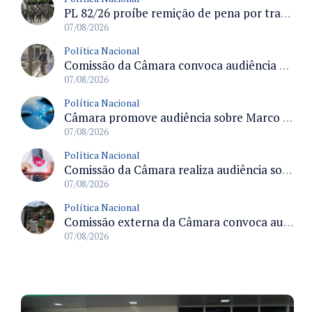
PL 82/26 proíbe remição de pena por trabalho em funções militares para condenados por crimes contra o Estado Democrático de Direito
07/08/2026
Política Nacional
Comissão da Câmara convoca audiência para discutir misoginia nas escolas e universidades após divulgação de listas misóginas
07/08/2026
Política Nacional
Câmara promove audiência sobre Marco de Fomento à Economia Digital e impactos da inteligência artificial
07/08/2026
Política Nacional
Comissão da Câmara realiza audiência sobre apostas online para medir o tamanho do mercado ilegal
07/08/2026
Política Nacional
Comissão externa da Câmara convoca audiência pública sobre chuvas na Zona da Mata de Minas Gerais e impactos em Juiz de Fora
07/08/2026