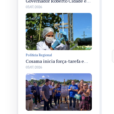
Governador Roberto Cidade entrega readequação do ambulatório da FCecon e amplia capacidade de atendimento oncológico em Manaus
03/07/2026
Políticia Regional
Cosama inicia força-tarefa em Anamã para fortalecer abastecimento de água e segurança hídrica da população
03/07/2026