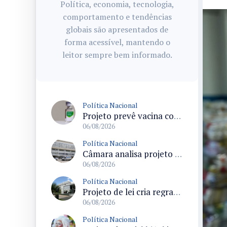
Política, economia, tecnologia,
comportamento e tendências
globais são apresentados de
forma acessível, mantendo o
leitor sempre bem informado.
Política Nacional
Projeto prevê vacina contra HPV obrigatória e testes moleculares para rastreamento do câncer do colo do útero
06/08/2026
Política Nacional
Câmara analisa projeto que cria Política Nacional de Qualificação e Valorização da Preceptoria na Residência Médica
06/08/2026
Política Nacional
Projeto de lei cria regras para punir litigância abusiva reversa e integrar sistemas do Judiciário
06/08/2026
Política Nacional