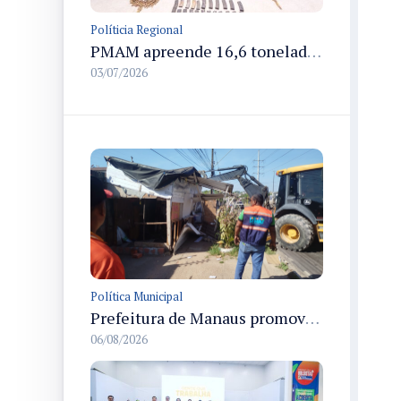
Políticia Regional
PMAM apreende 16,6 toneladas de entorpecentes e registra aumento nas prisões em flagrante e nas capturas de foragidos no primeiro semestre de 2026
03/07/2026
Política Municipal
Prefeitura de Manaus promove demolição administrativa de cinco estruturas que ocupavam calçada pública
06/08/2026