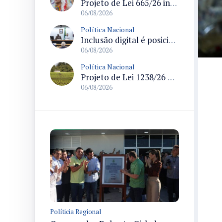
Projeto de Lei 665/26 institui política nacional para prevenção ao transfeminicídio e prevê medidas de proteção e reparação
06/08/2026
Política Nacional
Inclusão digital é posicionada como pilar essencial da reurbanização de favelas e periferias
06/08/2026
Política Nacional
Projeto de Lei 1238/26 propõe validação automática do Cadastro Ambiental Rural para imóveis de até quatro módulos fiscais
06/08/2026
Políticia Regional