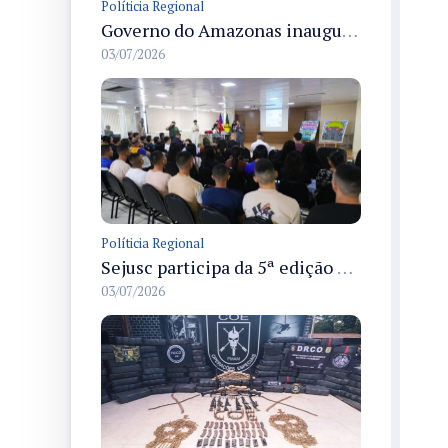
Políticia Regional
Governo do Amazonas inaugura primeiro Castramóvel Fluvial para atendimento veterinário às comunidades ribeirinhas e castração gratuita
03/07/2026
Políticia Regional
Sejusc participa da 5ª edição do Caminhos Literários com foco na cultura hip-hop nas unidades socioeducativas
03/07/2026