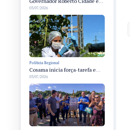
Governador Roberto Cidade entrega readequação do ambulatório da FCecon e amplia capacidade de atendimento oncológico em Manaus
03/07/2026
Políticia Regional
Cosama inicia força-tarefa em Anamã para fortalecer abastecimento de água e segurança hídrica da população
03/07/2026