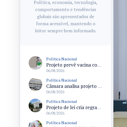
Política, economia, tecnologia,
comportamento e tendências
globais são apresentados de
forma acessível, mantendo o
leitor sempre bem informado.
Política Nacional
Projeto prevê vacina contra HPV obrigatória e testes moleculares para rastreamento do câncer do colo do útero
06/08/2026
Política Nacional
Câmara analisa projeto que cria Política Nacional de Qualificação e Valorização da Preceptoria na Residência Médica
06/08/2026
Política Nacional
Projeto de lei cria regras para punir litigância abusiva reversa e integrar sistemas do Judiciário
06/08/2026
Política Nacional