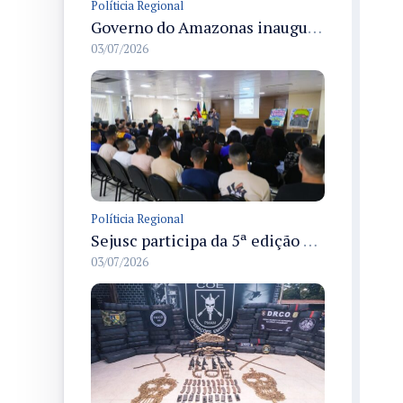
Políticia Regional
Governo do Amazonas inaugura primeiro Castramóvel Fluvial para atendimento veterinário às comunidades ribeirinhas e castração gratuita
03/07/2026
Políticia Regional
Sejusc participa da 5ª edição do Caminhos Literários com foco na cultura hip-hop nas unidades socioeducativas
03/07/2026