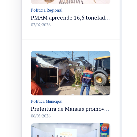
Políticia Regional
PMAM apreende 16,6 toneladas de entorpecentes e registra aumento nas prisões em flagrante e nas capturas de foragidos no primeiro semestre de 2026
03/07/2026
Política Municipal
Prefeitura de Manaus promove demolição administrativa de cinco estruturas que ocupavam calçada pública
06/08/2026