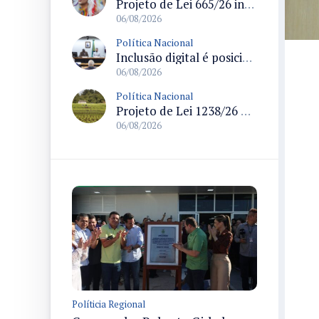
Projeto de Lei 665/26 institui política nacional para prevenção ao transfeminicídio e prevê medidas de proteção e reparação
06/08/2026
Política Nacional
Inclusão digital é posicionada como pilar essencial da reurbanização de favelas e periferias
06/08/2026
Política Nacional
Projeto de Lei 1238/26 propõe validação automática do Cadastro Ambiental Rural para imóveis de até quatro módulos fiscais
06/08/2026
Políticia Regional