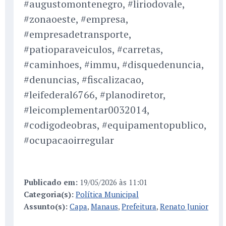
#augustomontenegro, #liriodovale,
#zonaoeste, #empresa,
#empresadetransporte,
#patioparaveiculos, #carretas,
#caminhoes, #immu, #disquedenuncia,
#denuncias, #fiscalizacao,
#leifederal6766, #planodiretor,
#leicomplementar0032014,
#codigodeobras, #equipamentopublico,
#ocupacaoirregular
Publicado em:
19/05/2026 às 11:01
Categoria(s):
Política Municipal
Assunto(s):
Capa
,
Manaus
,
Prefeitura
,
Renato Junior