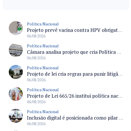
Política Nacional
Projeto prevê vacina contra HPV obrigatória e testes moleculares para rastreamento do câncer do colo do útero
06/08/2026
Política Nacional
Câmara analisa projeto que cria Política Nacional de Qualificação e Valorização da Preceptoria na Residência Médica
06/08/2026
Política Nacional
Projeto de lei cria regras para punir litigância abusiva reversa e integrar sistemas do Judiciário
06/08/2026
Política Nacional
Projeto de Lei 665/26 institui política nacional para prevenção ao transfeminicídio e prevê medidas de proteção e reparação
06/08/2026
Política Nacional
Inclusão digital é posicionada como pilar essencial da reurbanização de favelas e periferias
06/08/2026