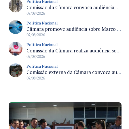
Política Nacional
Comissão da Câmara convoca audiência para discutir misoginia nas escolas e universidades após divulgação de listas misóginas
07/08/2026
Política Nacional
Câmara promove audiência sobre Marco de Fomento à Economia Digital e impactos da inteligência artificial
07/08/2026
Política Nacional
Comissão da Câmara realiza audiência sobre apostas online para medir o tamanho do mercado ilegal
07/08/2026
Política Nacional
Comissão externa da Câmara convoca audiência pública sobre chuvas na Zona da Mata de Minas Gerais e impactos em Juiz de Fora
07/08/2026