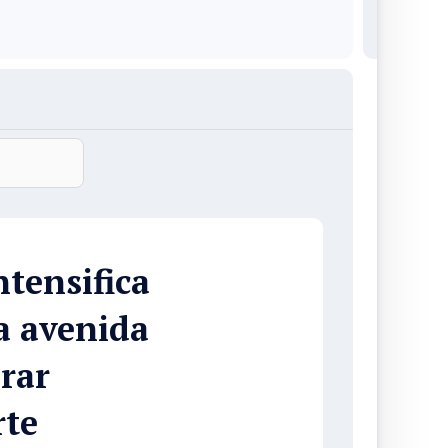
tensifica
a avenida
rar
rte