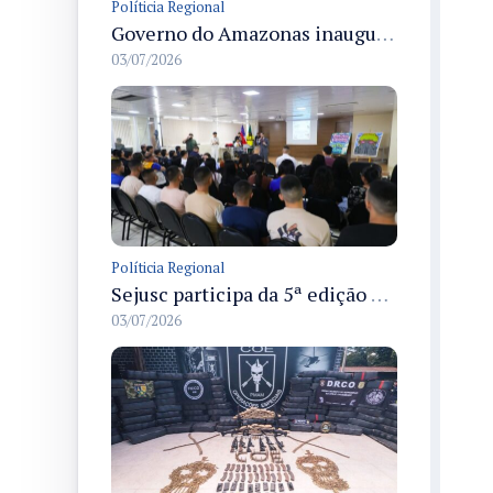
Políticia Regional
Governo do Amazonas inaugura primeiro Castramóvel Fluvial para atendimento veterinário às comunidades ribeirinhas e castração gratuita
03/07/2026
Políticia Regional
Sejusc participa da 5ª edição do Caminhos Literários com foco na cultura hip-hop nas unidades socioeducativas
03/07/2026