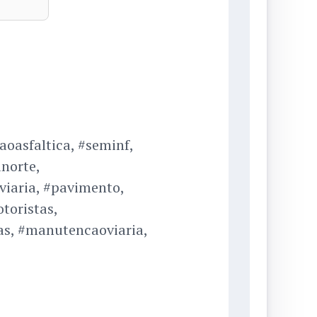
oasfaltica, #seminf,
norte,
viaria, #pavimento,
toristas,
ras, #manutencaoviaria,