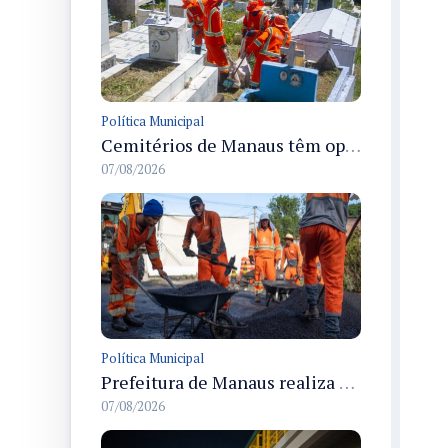
Política Municipal
Cemitérios de Manaus têm operação concluída e estrutura pronta para receber famílias no Dia dos Pais
07/08/2026
Política Municipal
Prefeitura de Manaus realiza recuperação asfáltica na rua Canário do Campo e amplia mobilidade na zona Norte
07/08/2026