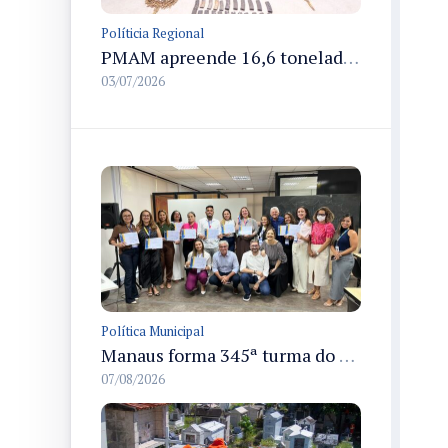
Políticia Regional
PMAM apreende 16,6 toneladas de entorpecentes e registra aumento nas prisões em flagrante e nas capturas de foragidos no primeiro semestre de 2026
03/07/2026
Política Municipal
Manaus forma 345ª turma do Empretec e amplia qualificação de empreendedores na cidade
07/08/2026