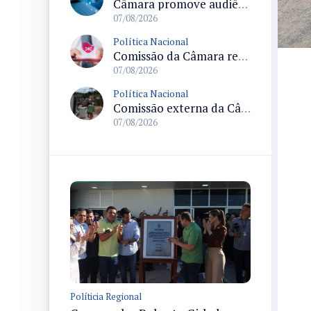
Câmara promove audiência sobre Marco de Fomento à Economia Digital e impactos da inteligência artificial
07/08/2026
Política Nacional
Comissão da Câmara realiza audiência sobre apostas online para medir o tamanho do mercado ilegal
07/08/2026
Política Nacional
Comissão externa da Câmara convoca audiência pública sobre chuvas na Zona da Mata de Minas Gerais e impactos em Juiz de Fora
07/08/2026
Políticia Regional