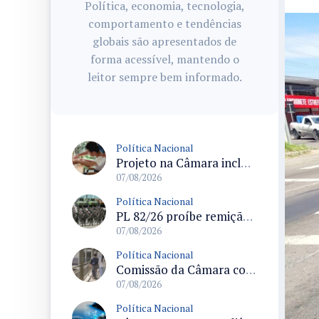
Política, economia, tecnologia,
comportamento e tendências
globais são apresentados de
forma acessível, mantendo o
leitor sempre bem informado.
Política Nacional
Projeto na Câmara inclui estudantes com deficiência no regime escolar especial da LDB e estabelece critérios para frequência
07/08/2026
Política Nacional
PL 82/26 proíbe remição de pena por trabalho em funções militares para condenados por crimes contra o Estado Democrático de Direito
07/08/2026
Política Nacional
Comissão da Câmara convoca audiência para discutir misoginia nas escolas e universidades após divulgação de listas misóginas
07/08/2026
Política Nacional