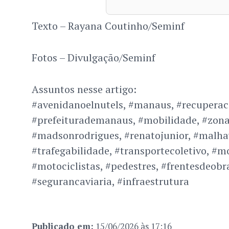
Texto – Rayana Coutinho/Seminf
Fotos – Divulgação/Seminf
Assuntos nesse artigo:
#avenidanoelnutels, #manaus, #recuperaca
#prefeiturademanaus, #mobilidade, #zona
#madsonrodrigues, #renatojunior, #malha
#trafegabilidade, #transportecoletivo, #mo
#motociclistas, #pedestres, #frentesdeob
#segurancaviaria, #infraestrutura
Publicado em:
15/06/2026 às 17:16