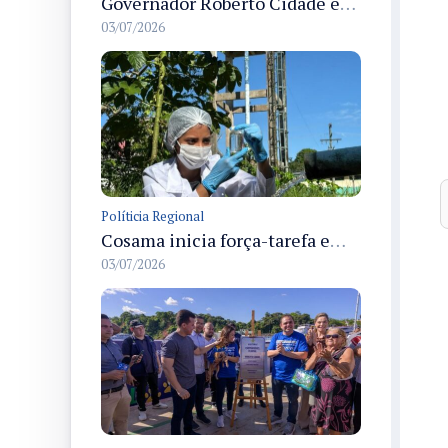
Governador Roberto Cidade entrega readequação do ambulatório da FCecon e amplia capacidade de atendimento oncológico em Manaus
03/07/2026
Políticia Regional
Cosama inicia força-tarefa em Anamã para fortalecer abastecimento de água e segurança hídrica da população
03/07/2026