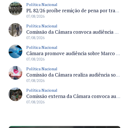
Política Nacional
PL 82/26 proíbe remição de pena por trabalho em funções militares para condenados por crimes contra o Estado Democrático de Direito
07/08/2026
Política Nacional
Comissão da Câmara convoca audiência para discutir misoginia nas escolas e universidades após divulgação de listas misóginas
07/08/2026
Política Nacional
Câmara promove audiência sobre Marco de Fomento à Economia Digital e impactos da inteligência artificial
07/08/2026
Política Nacional
Comissão da Câmara realiza audiência sobre apostas online para medir o tamanho do mercado ilegal
07/08/2026
Política Nacional
Comissão externa da Câmara convoca audiência pública sobre chuvas na Zona da Mata de Minas Gerais e impactos em Juiz de Fora
07/08/2026