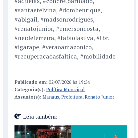
#aduelas, #concretoarmado,
#santaetelvina, #domhenrique,
#abigail, #madsonrodrigues,
#renatojunior, #emersoncosta,
#neideferreira, #fabiolasilva, #tbr,
#igarape, #veraoamazonico,
#recuperacaoasfaltica, #mobilidade
Publicado em:
02/07/2026 às 19:54
Categoria(s):
Política Municipal
Assunto(s):
Manaus
,
Prefeitura
,
Renato Junior
Leia também: