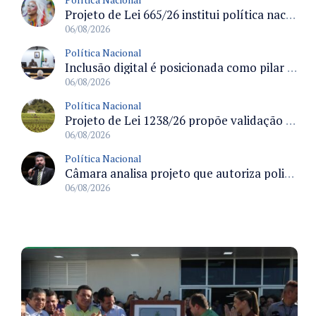
Projeto de Lei 665/26 institui política nacional para prevenção ao transfeminicídio e prevê medidas de proteção e reparação
06/08/2026
Política Nacional
Inclusão digital é posicionada como pilar essencial da reurbanização de favelas e periferias
06/08/2026
Política Nacional
Projeto de Lei 1238/26 propõe validação automática do Cadastro Ambiental Rural para imóveis de até quatro módulos fiscais
06/08/2026
Política Nacional
Câmara analisa projeto que autoriza policiais civis embarcarem armados em aeronaves civis mediante regras
06/08/2026