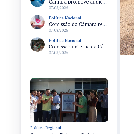
Câmara promove audiência sobre Marco de Fomento à Economia Digital e impactos da inteligência artificial
07/08/2026
Política Nacional
Comissão da Câmara realiza audiência sobre apostas online para medir o tamanho do mercado ilegal
07/08/2026
Política Nacional
Comissão externa da Câmara convoca audiência pública sobre chuvas na Zona da Mata de Minas Gerais e impactos em Juiz de Fora
07/08/2026
Políticia Regional