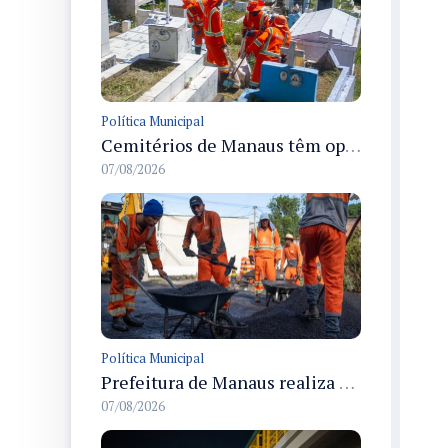
Política Municipal
Cemitérios de Manaus têm operação concluída e estrutura pronta para receber famílias no Dia dos Pais
07/08/2026
Política Municipal
Prefeitura de Manaus realiza recuperação asfáltica na rua Canário do Campo e amplia mobilidade na zona Norte
07/08/2026