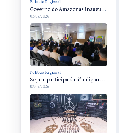
Políticia Regional
Governo do Amazonas inaugura primeiro Castramóvel Fluvial para atendimento veterinário às comunidades ribeirinhas e castração gratuita
03/07/2026
Políticia Regional
Sejusc participa da 5ª edição do Caminhos Literários com foco na cultura hip-hop nas unidades socioeducativas
03/07/2026