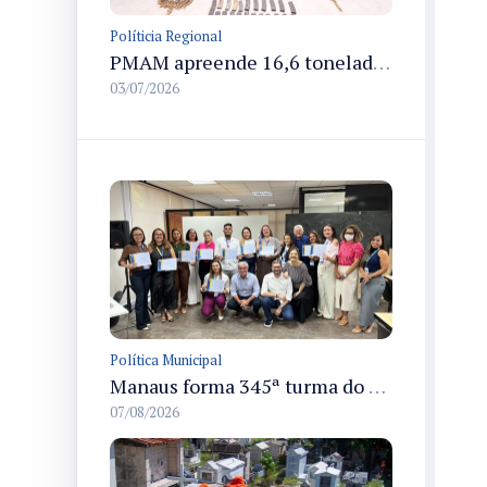
Políticia Regional
PMAM apreende 16,6 toneladas de entorpecentes e registra aumento nas prisões em flagrante e nas capturas de foragidos no primeiro semestre de 2026
03/07/2026
Política Municipal
Manaus forma 345ª turma do Empretec e amplia qualificação de empreendedores na cidade
07/08/2026