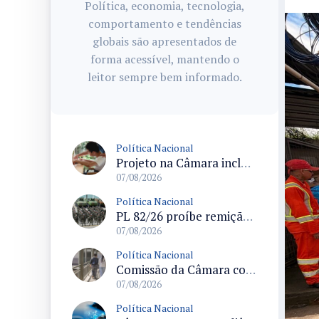
Política, economia, tecnologia,
comportamento e tendências
globais são apresentados de
forma acessível, mantendo o
leitor sempre bem informado.
Política Nacional
Projeto na Câmara inclui estudantes com deficiência no regime escolar especial da LDB e estabelece critérios para frequência
07/08/2026
Política Nacional
PL 82/26 proíbe remição de pena por trabalho em funções militares para condenados por crimes contra o Estado Democrático de Direito
07/08/2026
Política Nacional
Comissão da Câmara convoca audiência para discutir misoginia nas escolas e universidades após divulgação de listas misóginas
07/08/2026
Política Nacional