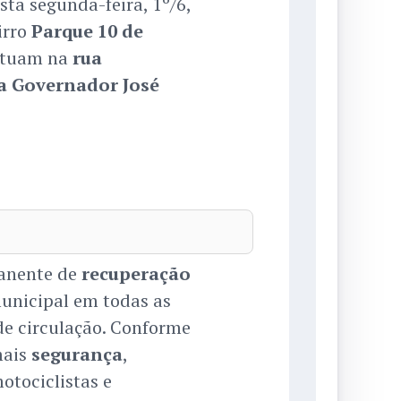
esta segunda-feira, 1º/6,
irro
Parque 10 de
 atuam na
rua
a Governador José
manente de
recuperação
unicipal em todas as
de circulação. Conforme
mais
segurança
,
otociclistas e