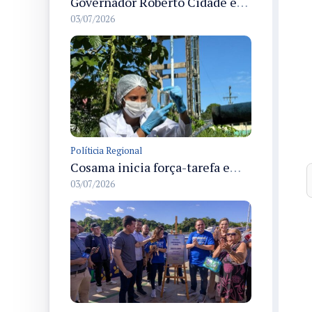
Governador Roberto Cidade entrega readequação do ambulatório da FCecon e amplia capacidade de atendimento oncológico em Manaus
03/07/2026
Políticia Regional
Cosama inicia força-tarefa em Anamã para fortalecer abastecimento de água e segurança hídrica da população
03/07/2026