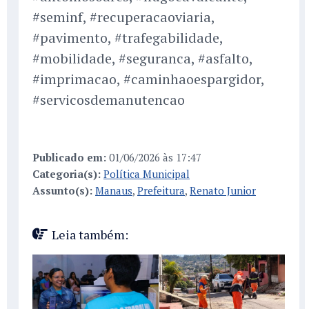
#seminf, #recuperacaoviaria,
#pavimento, #trafegabilidade,
#mobilidade, #seguranca, #asfalto,
#imprimacao, #caminhaoespargidor,
#servicosdemanutencao
Publicado em:
01/06/2026 às 17:47
Categoria(s):
Política Municipal
Assunto(s):
Manaus
,
Prefeitura
,
Renato Junior
Leia também: