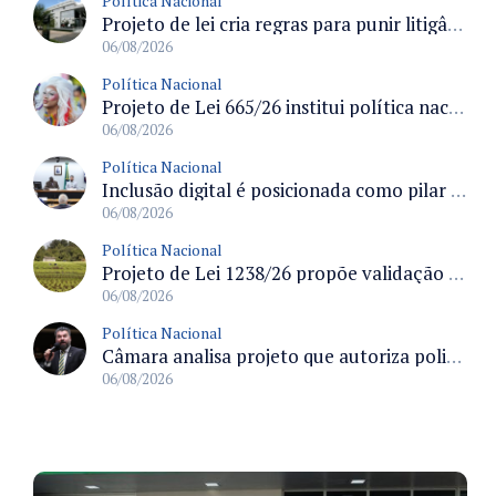
Política Nacional
Projeto de lei cria regras para punir litigância abusiva reversa e integrar sistemas do Judiciário
06/08/2026
Política Nacional
Projeto de Lei 665/26 institui política nacional para prevenção ao transfeminicídio e prevê medidas de proteção e reparação
06/08/2026
Política Nacional
Inclusão digital é posicionada como pilar essencial da reurbanização de favelas e periferias
06/08/2026
Política Nacional
Projeto de Lei 1238/26 propõe validação automática do Cadastro Ambiental Rural para imóveis de até quatro módulos fiscais
06/08/2026
Política Nacional
Câmara analisa projeto que autoriza policiais civis embarcarem armados em aeronaves civis mediante regras
06/08/2026