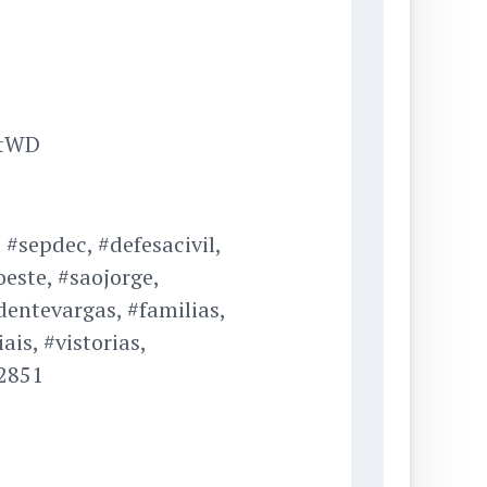
XtWD
#sepdec, #defesacivil,
este, #saojorge,
ntevargas, #familias,
is, #vistorias,
2851