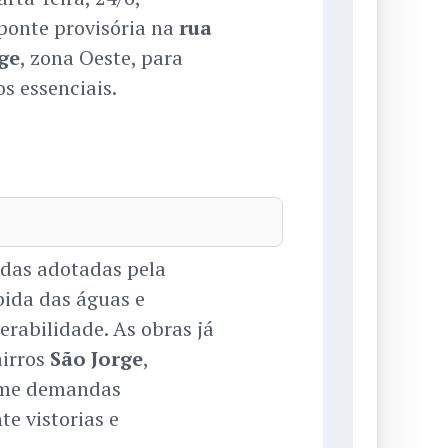
ponte provisória na
rua
ge
, zona Oeste, para
s essenciais.
idas adotadas pela
bida das águas e
rabilidade. As obras já
irros
São Jorge
,
rme demandas
te vistorias e