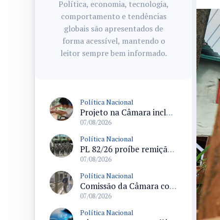
Política, economia, tecnologia,
comportamento e tendências
globais são apresentados de
forma acessível, mantendo o
leitor sempre bem informado.
Política Nacional
Projeto na Câmara inclui estudantes com deficiência no regime escolar especial da LDB e estabelece critérios para frequência
07/08/2026
Política Nacional
PL 82/26 proíbe remição de pena por trabalho em funções militares para condenados por crimes contra o Estado Democrático de Direito
07/08/2026
Política Nacional
Comissão da Câmara convoca audiência para discutir misoginia nas escolas e universidades após divulgação de listas misóginas
07/08/2026
Política Nacional