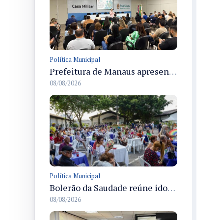
Política Municipal
Prefeitura de Manaus apresenta Plano de Integridade da CGM e qualifica servidores para governança e conformidade no biênio 2027-2028
08/08/2026
Política Municipal
Bolerão da Saudade reúne idosos em Dia dos Pais promovido pela Fundação Dr. Thomas em Manaus
08/08/2026