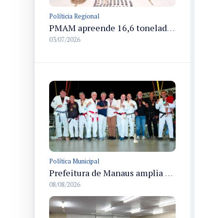
Políticia Regional
PMAM apreende 16,6 toneladas de entorpecentes e registra aumento nas prisões em flagrante e nas capturas de foragidos no primeiro semestre de 2026
03/07/2026
Política Municipal
Prefeitura de Manaus amplia apoio aos atletas de 100 para 150 beneficiados a partir do próximo ano
08/08/2026