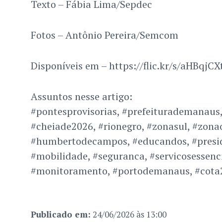
Texto – Fábia Lima/Sepdec
Fotos – Antônio Pereira/Semcom
Disponíveis em – https://flic.kr/s/aHBqjC
Assuntos nesse artigo:
#pontesprovisorias, #prefeiturademanaus, 
#cheiade2026, #rionegro, #zonasul, #zonao
#humbertodecampos, #educandos, #preside
#mobilidade, #seguranca, #servicosessencia
#monitoramento, #portodemanaus, #cota
Publicado em:
24/06/2026 às 13:00