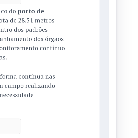
ico do
porto de
cota de 28.51 metros
entro dos padrões
panhamento dos órgãos
nitoramento contínuo
as.
 forma contínua nas
em campo realizando
 necessidade