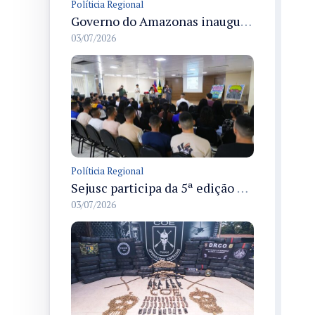
Políticia Regional
Governo do Amazonas inaugura primeiro Castramóvel Fluvial para atendimento veterinário às comunidades ribeirinhas e castração gratuita
03/07/2026
Políticia Regional
Sejusc participa da 5ª edição do Caminhos Literários com foco na cultura hip-hop nas unidades socioeducativas
03/07/2026