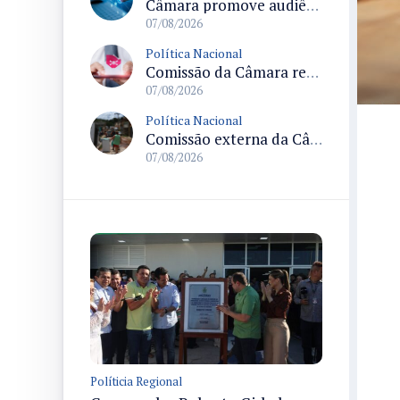
Câmara promove audiência sobre Marco de Fomento à Economia Digital e impactos da inteligência artificial
07/08/2026
Política Nacional
Comissão da Câmara realiza audiência sobre apostas online para medir o tamanho do mercado ilegal
07/08/2026
Política Nacional
Comissão externa da Câmara convoca audiência pública sobre chuvas na Zona da Mata de Minas Gerais e impactos em Juiz de Fora
07/08/2026
Políticia Regional