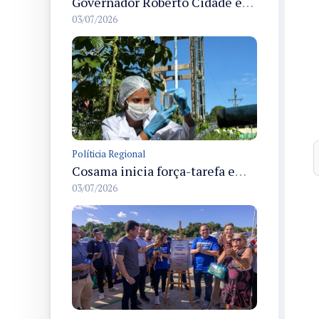
Governador Roberto Cidade entrega readequação do ambulatório da FCecon e amplia capacidade de atendimento oncológico em Manaus
03/07/2026
Políticia Regional
Cosama inicia força-tarefa em Anamã para fortalecer abastecimento de água e segurança hídrica da população
03/07/2026